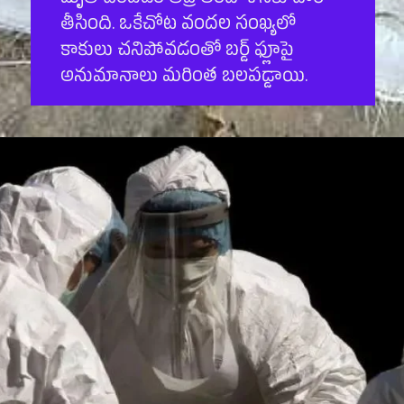
మృతి చెందడం తీవ్ర ఆందోళనకు దారి
తీసింది. ఒకేచోట వందల సంఖ్యలో
కాకులు చనిపోవడంతో బర్డ్ ఫ్లూపై
అనుమానాలు మరింత బలపడ్డాయి.