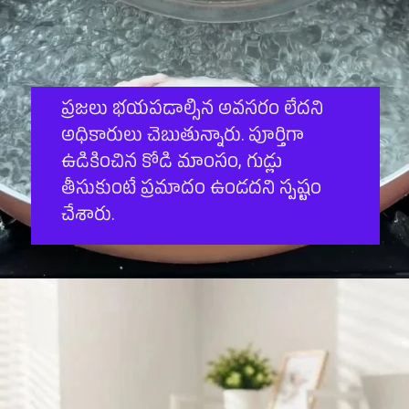
ప్రజలు భయపడాల్సిన అవసరం లేదని
అధికారులు చెబుతున్నారు. పూర్తిగా
ఉడికించిన కోడి మాంసం, గుడ్లు
తీసుకుంటే ప్రమాదం ఉండదని స్పష్టం
చేశారు.