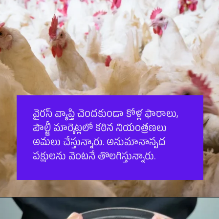
వైరస్ వ్యాప్తి చెందకుండా కోళ్ల ఫారాలు,
పౌల్ట్రీ మార్కెట్లలో కఠిన నియంత్రణలు
అమలు చేస్తున్నారు. అనుమానాస్పద
పక్షులను వెంటనే తొలగిస్తున్నారు.