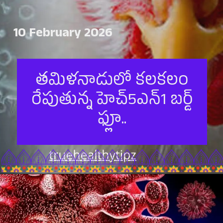
10 February 2026
తమిళనాడులో కలకలం
రేపుతున్న హెచ్5ఎన్1 బర్డ్
ఫ్లూ..