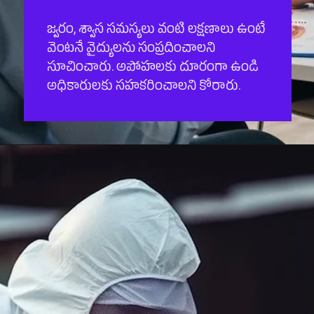
జ్వరం, శ్వాస సమస్యలు వంటి లక్షణాలు ఉంటే
వెంటనే వైద్యులను సంప్రదించాలని
సూచించారు. అపోహలకు దూరంగా ఉండి
అధికారులకు సహకరించాలని కోరారు.