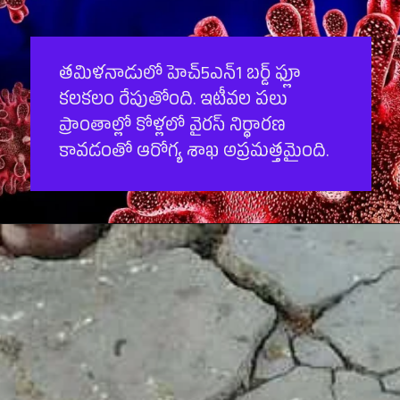
తమిళనాడులో హెచ్5ఎన్1 బర్డ్ ఫ్లూ
కలకలం రేపుతోంది. ఇటీవల పలు
ప్రాంతాల్లో కోళ్లలో వైరస్ నిర్ధారణ
కావడంతో ఆరోగ్య శాఖ అప్రమత్తమైంది.