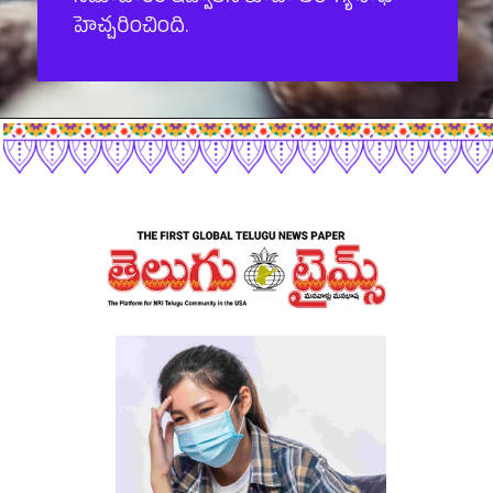
హెచ్చరించింది.