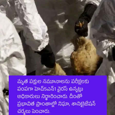
మృత పక్షుల నమూనాలను పరీక్షలకు
పంపగా హెచ్5ఎన్1 వైరస్ ఉన్నట్లు
అధికారులు నిర్ధారించారు. దీంతో
ప్రభావిత ప్రాంతాల్లో నిఘా, శానిటైజేషన్
చర్యలు పెంచారు.