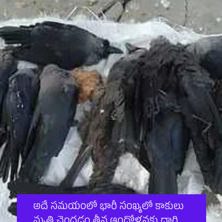
అదే సమయంలో భారీ సంఖ్యలో కాకులు