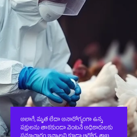
అలాగే, మృత లేదా అనారోగ్యంగా ఉన్న
పక్షులను తాకకుండా వెంటనే అధికారులకు
సమాచారం ఇవ్వాలని కూడా ఆరోగ్య శాఖ