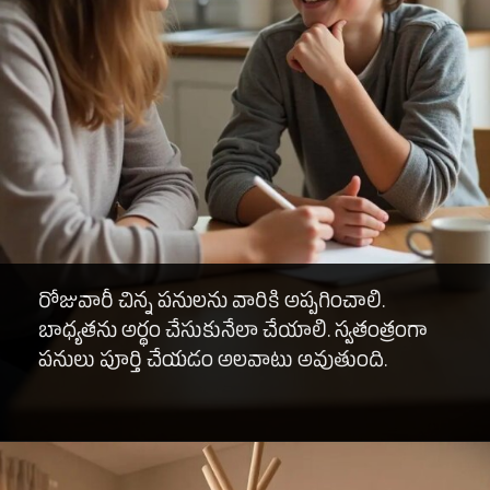
రోజువారీ చిన్న పనులను వారికి అప్పగించాలి.
బాధ్యతను అర్థం చేసుకునేలా చేయాలి. స్వతంత్రంగా
పనులు పూర్తి చేయడం అలవాటు అవుతుంది.