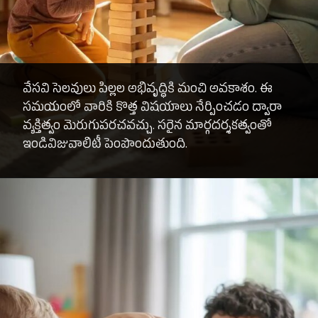
వేసవి సెలవులు పిల్లల అభివృద్ధికి మంచి అవకాశం. ఈ
సమయంలో వారికి కొత్త విషయాలు నేర్పించడం ద్వారా
వ్యక్తిత్వం మెరుగుపరచవచ్చు. సరైన మార్గదర్శకత్వంతో
ఇండివిజువాలిటీ పెంపొందుతుంది.