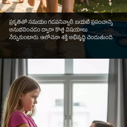
ప్రకృతితో సమయం గడపనివ్వాలి. బయటి ప్రపంచాన్ని
అనుభవించడం ద్వారా కొత్త విషయాలు
నేర్చుకుంటారు. ఆలోచనా శక్తి అభివృద్ధి చెందుతుంది.