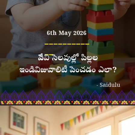
6th May 2026
__________
__
వేసవి సెలవుల్లో పిల్లల
ఇండివిజువాలిటీ పెంచడం ఎలా?
- Saidulu