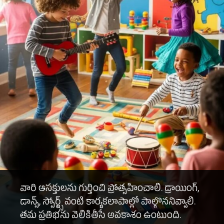
వారి ఆసక్తులను గుర్తించి ప్రోత్సహించాలి. డ్రాయింగ్,
డాన్స్, స్పోర్ట్స్ వంటి కార్యకలాపాల్లో పాల్గొననివ్వాలి.
తమ ప్రతిభను వెలికితీసే అవకాశం ఉంటుంది.