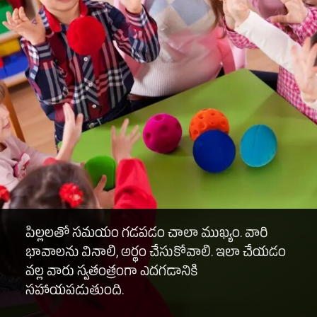
పిల్లలతో సమయం గడపడం చాలా ముఖ్యం. వారి
భావాలను వినాలి, అర్థం చేసుకోవాలి. ఇలా చేయడం
వల్ల వారు స్వతంత్రంగా ఎదగడానికి
సహాయపడుతుంది.