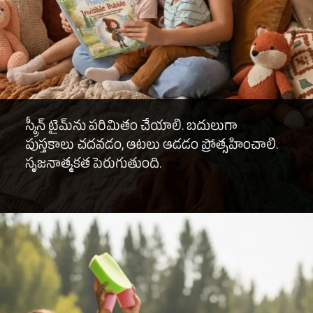
స్క్రీన్ టైమ్‌ను పరిమితం చేయాలి. బదులుగా
పుస్తకాలు చదవడం, ఆటలు ఆడడం ప్రోత్సహించాలి.
సృజనాత్మకత పెరుగుతుంది.