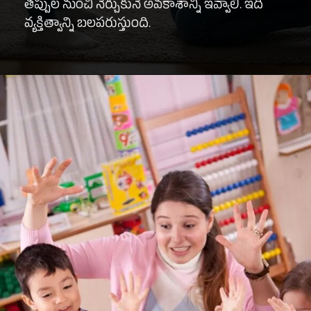
తప్పుల నుంచి నేర్చుకునే అవకాశాన్ని ఇవ్వాలి. ఇది
వ్యక్తిత్వాన్ని బలపరుస్తుంది.