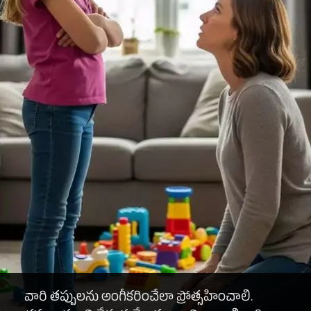
వారి తప్పులను అంగీకరించేలా ప్రోత్సహించాలి.