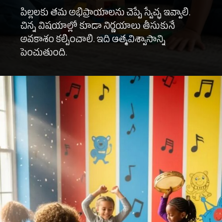
పిల్లలకు తమ అభిప్రాయాలను చెప్పే స్వేచ్ఛ ఇవ్వాలి.
చిన్న విషయాల్లో కూడా నిర్ణయాలు తీసుకునే
అవకాశం కల్పించాలి. ఇది ఆత్మవిశ్వాసాన్ని
పెంచుతుంది.