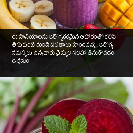
ఈ పానీయాలను ఆరోగ్యకరమైన ఆహారంతో కలిపి
తీసుకుంటే మంచి ఫలితాలు పొందవచ్చు. ఆరోగ్య
సమస్యలు ఉన్నవారు వైద్యుల సలహా తీసుకోవడం
ఉత్తమం.