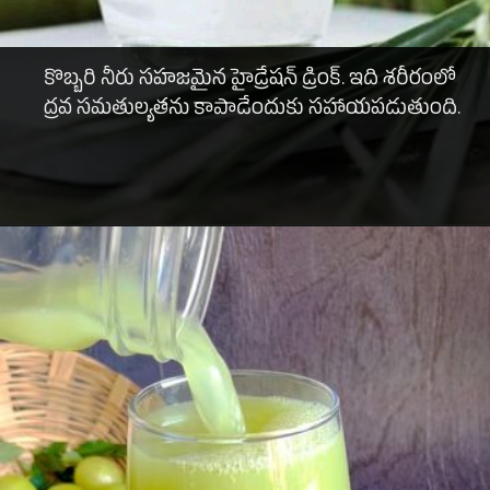
కొబ్బరి నీరు సహజమైన హైడ్రేషన్ డ్రింక్. ఇది శరీరంలో
ద్రవ సమతుల్యతను కాపాడేందుకు సహాయపడుతుంది.