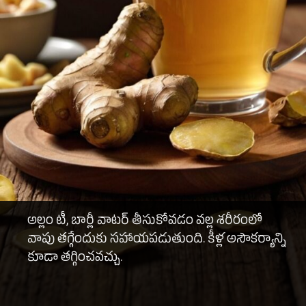
అల్లం టీ, బార్లీ వాటర్ తీసుకోవడం వల్ల శరీరంలో
వాపు తగ్గేందుకు సహాయపడుతుంది. కీళ్ల అసౌకర్యాన్ని
కూడా తగ్గించవచ్చు.