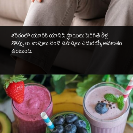
శరీరంలో యూరిక్ యాసిడ్ స్థాయిలు పెరిగితే కీళ్ల
నొప్పులు, వాపులు వంటి సమస్యలు ఎదురయ్యే అవకాశం
ఉంటుంది.