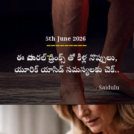
5th June 2026
_________
_
ఈ నాచురల్ డ్రింక్స్ తో కీళ్ల నొప్పులు,
యూరిక్ యాసిడ్ సమస్యలకు చెక్..
- Saidulu