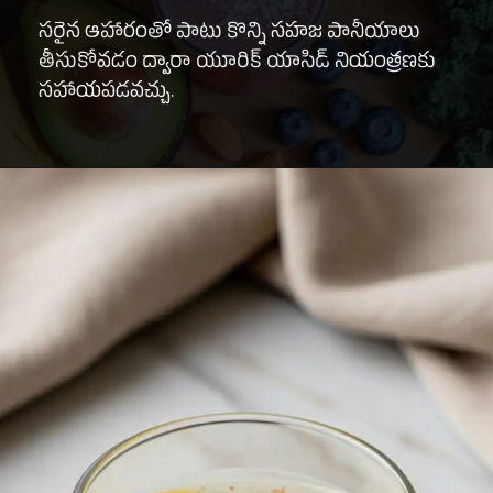
సరైన ఆహారంతో పాటు కొన్ని సహజ పానీయాలు
తీసుకోవడం ద్వారా యూరిక్ యాసిడ్ నియంత్రణకు
సహాయపడవచ్చు.