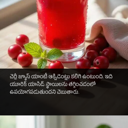
చెర్రీ జ్యూస్ యాంటీ ఆక్సిడెంట్లు కలిగి ఉంటుంది. ఇది
యూరిక్ యాసిడ్ స్థాయిలను తగ్గించడంలో
ఉపయోగపడుతుందని చెబుతారు.