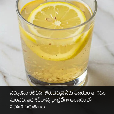
నిమ్మరసం కలిపిన గోరువెచ్చని నీరు ఉదయం తాగడం
మంచిది. ఇది శరీరాన్ని హైడ్రేట్‌గా ఉంచడంలో
సహాయపడుతుంది.