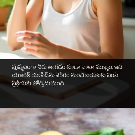
పుష్కలంగా నీరు తాగడం కూడా చాలా ముఖ్యం. ఇది
యూరిక్ యాసిడ్‌ను శరీరం నుంచి బయటకు పంపే
ప్రక్రియకు తోడ్పడుతుంది.