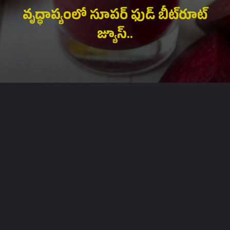
వృద్ధాప్యంలో సూపర్ ఫుడ్ బీట్‌రూట్
జ్యూస్..