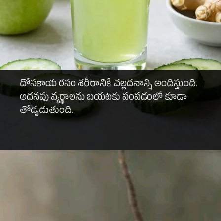
దోసకాయ రసం శరీరానికి చల్లదనాన్ని అందిస్తుంది.
అదనపు వ్యర్థాలను బయటకు పంపడంలో కూడా
తోడ్పడుతుంది.