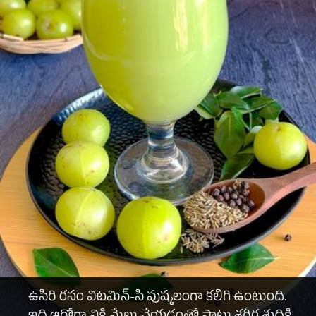
ఉసిరి రసం విటమిన్-సి పుష్కలంగా కలిగి ఉంటుంది.