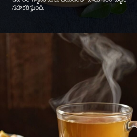
ఇది ఆరోగ్యానికి మేలు చేయడంతో పాటు శరీర శుద్ధికి
సహకరిస్తుంది.