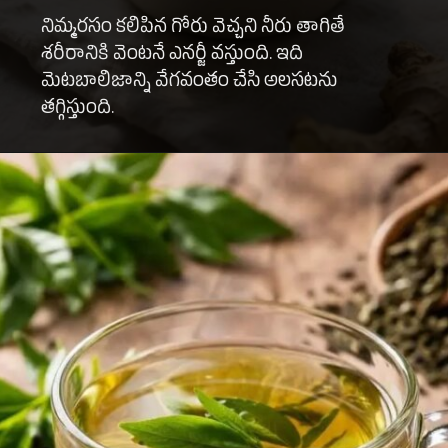
నిమ్మరసం కలిపిన గోరు వెచ్చని నీరు తాగితే
శరీరానికి వెంటనే ఎనర్జీ వస్తుంది. ఇది
మెటబాలిజాన్ని వేగవంతం చేసి అలసటను
తగ్గిస్తుంది.