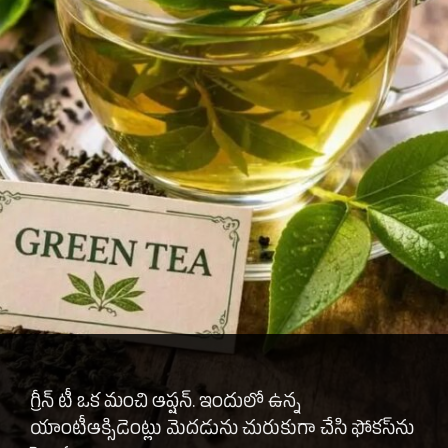
గ్రీన్ టీ ఒక మంచి ఆప్షన్. ఇందులో ఉన్న
యాంటీఆక్సిడెంట్లు మెదడును చురుకుగా చేసి ఫోకస్‌ను