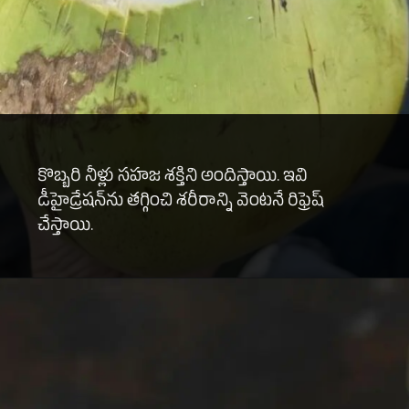
కొబ్బరి నీళ్లు సహజ శక్తిని అందిస్తాయి. ఇవి
డీహైడ్రేషన్‌ను తగ్గించి శరీరాన్ని వెంటనే రిఫ్రెష్
చేస్తాయి.