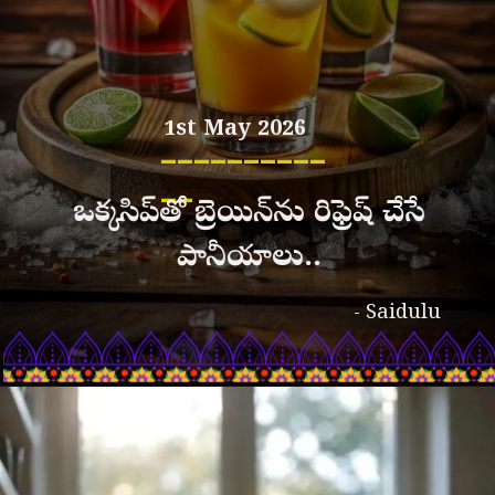
1st May 2026
__________
__
ఒక్క సిప్‌తో బ్రెయిన్‌ను రిఫ్రెష్ చేసే
పానీయాలు..
- Saidulu