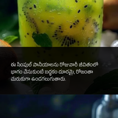
ఈ సింపుల్ పానీయాలను రోజువారీ జీవితంలో
భాగం చేసుకుంటే బద్ధకం దూరమై, రోజంతా
చురుకుగా ఉండగలుగుతారు.