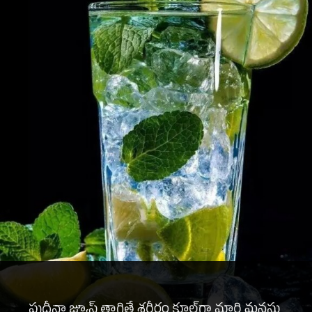
పుదీనా జ్యూస్ తాగితే శరీరం కూల్‌గా మారి మనసు