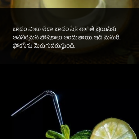
బాదం పాలు లేదా బాదం షేక్ తాగితే బ్రెయిన్‌కు
అవసరమైన పోషకాలు అందుతాయి. ఇది మెమరీ,
ఫోకస్‌ను మెరుగుపరుస్తుంది.