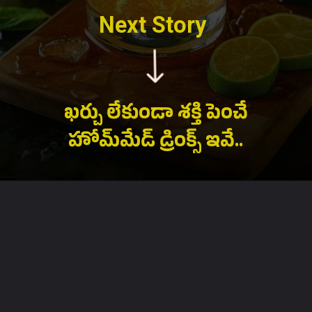
Next Story
ఖర్చు లేకుండా శక్తి పెంచే
హోమ్‌మేడ్ డ్రింక్స్ ఇవే..