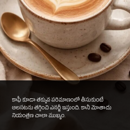
కాఫీ కూడా తక్కువ పరిమాణంలో తీసుకుంటే
అలసటను తగ్గించి ఎనర్జీ ఇస్తుంది. కానీ మోతాదు
నియంత్రణ చాలా ముఖ్యం.