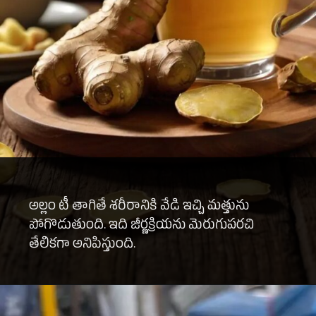
అల్లం టీ తాగితే శరీరానికి వేడి ఇచ్చి మత్తును
పోగొడుతుంది. ఇది జీర్ణక్రియను మెరుగుపరచి
తేలికగా అనిపిస్తుంది.