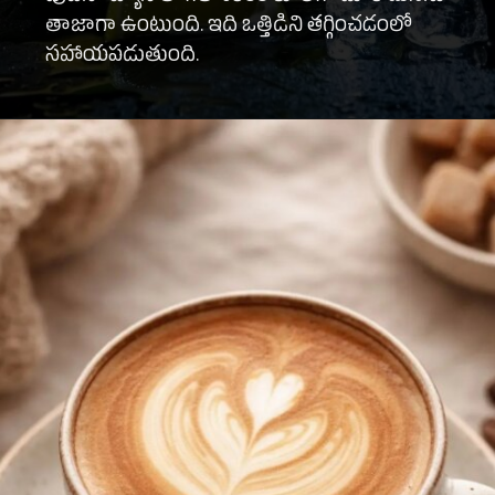
తాజాగా ఉంటుంది. ఇది ఒత్తిడిని తగ్గించడంలో
సహాయపడుతుంది.