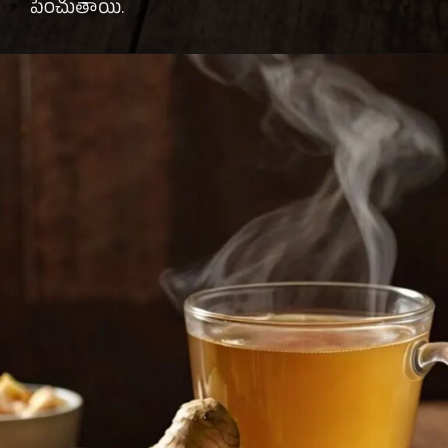
పెంచుతాయి.