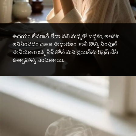
ఉదయం లేవగానే లేదా పని మధ్యలో బద్ధకం, అలసట
అనిపించడం చాలా సాధారణం. కానీ కొన్ని సింపుల్
పానీయాలు ఒక్క సిప్‌తోనే మన బ్రెయిన్‌ను రిఫ్రెష్ చేసి
ఉత్సాహాన్ని పెంచుతాయి.