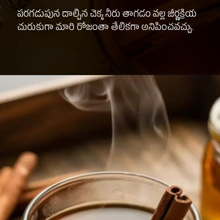
పరగడుపున దాల్చిన చెక్క నీరు తాగడం వల్ల జీర్ణక్రియ
చురుకుగా మారి రోజంతా తేలికగా అనిపించవచ్చు.