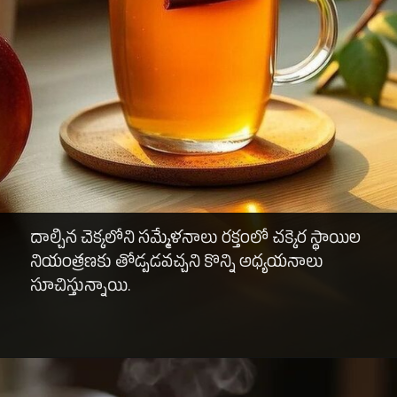
దాల్చిన చెక్కలోని సమ్మేళనాలు రక్తంలో చక్కెర స్థాయిల
నియంత్రణకు తోడ్పడవచ్చని కొన్ని అధ్యయనాలు
సూచిస్తున్నాయి.