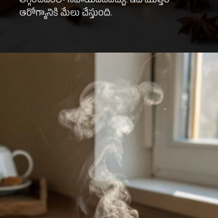
తగ్గించడంలో సహాయపడవచ్చు. ఇది మొత్తం
ఆరోగ్యానికి మేలు చేస్తుంది.