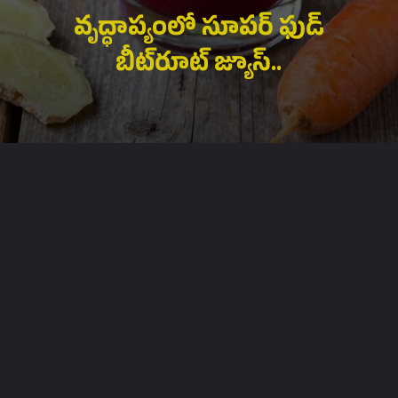
వృద్ధాప్యంలో సూపర్ ఫుడ్
బీట్‌రూట్ జ్యూస్..