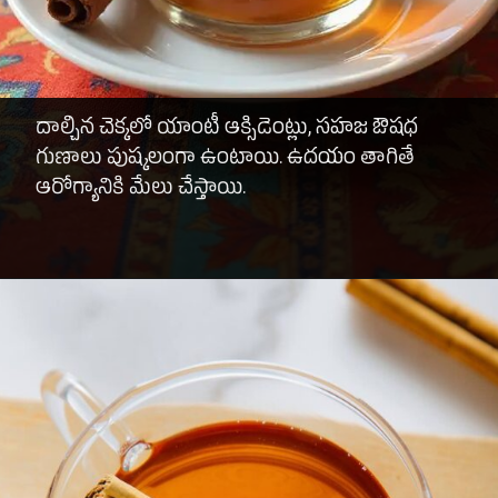
దాల్చిన చెక్కలో యాంటీ ఆక్సిడెంట్లు, సహజ ఔషధ
గుణాలు పుష్కలంగా ఉంటాయి. ఉదయం తాగితే
ఆరోగ్యానికి మేలు చేస్తాయి.