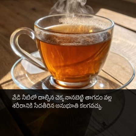
వేడి నీటిలో దాల్చిన చెక్క నానబెట్టి తాగడం వల్ల
శరీరానికి సేదతీరిన అనుభూతి కలగవచ్చు.