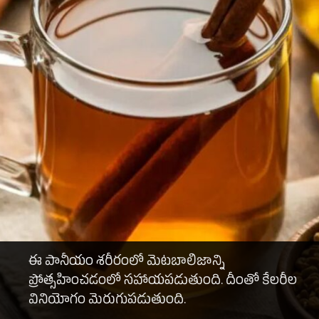
ఈ పానీయం శరీరంలో మెటబాలిజాన్ని
ప్రోత్సహించడంలో సహాయపడుతుంది. దీంతో కేలరీల
వినియోగం మెరుగుపడుతుంది.