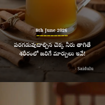
8th June 2026
_________
_
పరగడుపున దాల్చిన చెక్క నీరు తాగితే
శరీరంలో జరిగే మార్పులు ఇవే!
- Saidulu