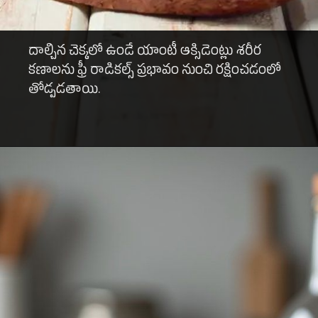
దాల్చిన చెక్కలో ఉండే యాంటీ ఆక్సిడెంట్లు శరీర
కణాలను ఫ్రీ రాడికల్స్‌ ప్రభావం నుంచి రక్షించడంలో
తోడ్పడతాయి.