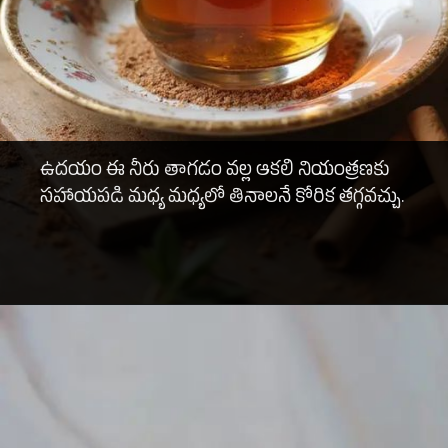
ఉదయం ఈ నీరు తాగడం వల్ల ఆకలి నియంత్రణకు
సహాయపడి మధ్య మధ్యలో తినాలనే కోరిక తగ్గవచ్చు.