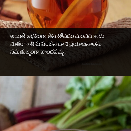
అయితే అధికంగా తీసుకోవడం మంచిది కాదు.
మితంగా తీసుకుంటేనే దాని ప్రయోజనాలను
సమతుల్యంగా పొందవచ్చు.