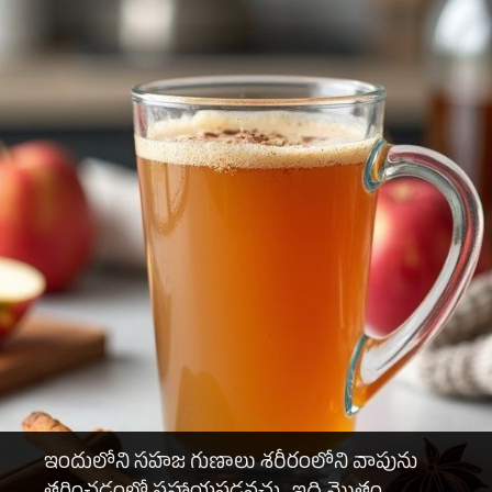
ఇందులోని సహజ గుణాలు శరీరంలోని వాపును