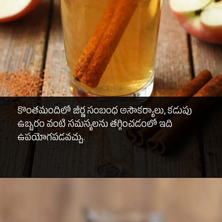
కొంతమందిలో జీర్ణ సంబంధ అసౌకర్యాలు, కడుపు
ఉబ్బరం వంటి సమస్యలను తగ్గించడంలో ఇది
ఉపయోగపడవచ్చు.