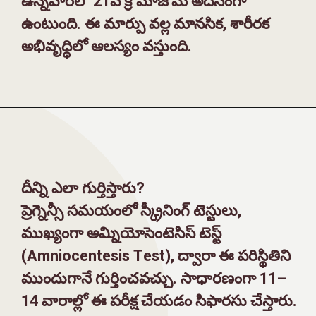
ఉన్నవారిలో 21వ క్రోమోజోమ్ అదనంగా
ఉంటుంది. ఈ మార్పు వల్ల మానసిక, శారీరక
అభివృద్ధిలో ఆలస్యం వస్తుంది.
దీన్ని ఎలా గుర్తిస్తారు?
ప్రెగ్నెన్సీ సమయంలో స్క్రీనింగ్ టెస్టులు,
ముఖ్యంగా అమ్నియోసెంటెసిస్ టెస్ట్
(Amniocentesis Test), ద్వారా ఈ పరిస్థితిని
ముందుగానే గుర్తించవచ్చు. సాధారణంగా 11–
14 వారాల్లో ఈ పరీక్ష చేయడం సిఫారసు చేస్తారు.