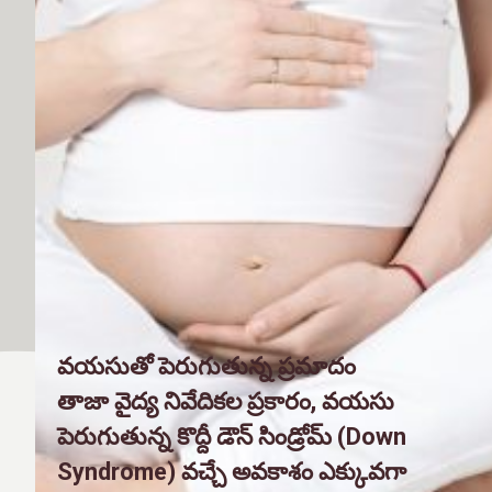
వయసుతో పెరుగుతున్న ప్రమాదం
తాజా వైద్య నివేదికల ప్రకారం, వయసు
పెరుగుతున్న కొద్దీ డౌన్ సిండ్రోమ్ (Down
Syndrome) వచ్చే అవకాశం ఎక్కువగా