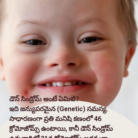
డౌన్ సిండ్రోమ్ అంటే ఏమిటి?
ఇది జన్యుపరమైన (Genetic) సమస్య.
సాధారణంగా ప్రతి మనిషి కణంలో 46
క్రోమోజోమ్స్ ఉంటాయి, కానీ డౌన్ సిండ్రోమ్