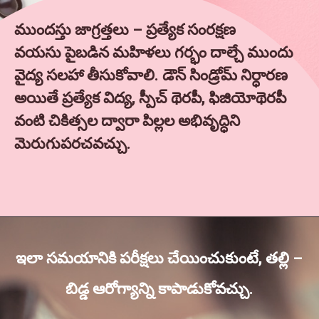
ముందస్తు జాగ్రత్తలు – ప్రత్యేక సంరక్షణ
వయసు పైబడిన మహిళలు గర్భం దాల్చే ముందు
వైద్య సలహా తీసుకోవాలి. డౌన్ సిండ్రోమ్ నిర్ధారణ
అయితే ప్రత్యేక విద్య, స్పీచ్ థెరపీ, ఫిజియోథెరపీ
వంటి చికిత్సల ద్వారా పిల్లల అభివృద్ధిని
మెరుగుపరచవచ్చు.
ఇలా సమయానికి పరీక్షలు చేయించుకుంటే, తల్లి –
బిడ్డ ఆరోగ్యాన్ని కాపాడుకోవచ్చు.