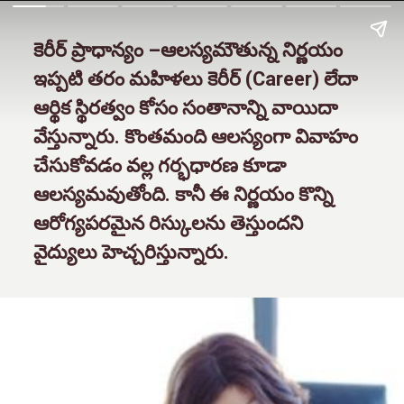
కెరీర్ ప్రాధాన్యం –ఆలస్యమౌతున్న నిర్ణయం
ఇప్పటి తరం మహిళలు కెరీర్ (Career) లేదా
ఆర్థిక స్థిరత్వం కోసం సంతానాన్ని వాయిదా
వేస్తున్నారు. కొంతమంది ఆలస్యంగా వివాహం
చేసుకోవడం వల్ల గర్భధారణ కూడా
ఆలస్యమవుతోంది. కానీ ఈ నిర్ణయం కొన్ని
ఆరోగ్యపరమైన రిస్కులను తెస్తుందని
వైద్యులు హెచ్చరిస్తున్నారు.