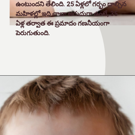
ఉంటుందని తేలింది. 25 ఏళ్లలో గర్భం దాల్చిన
మహిళల్లో ఇది చాలా అరుదుగా ఉంటే, 35
ఏళ్ల తర్వాత ఈ ప్రమాదం గణనీయంగా
పెరుగుతుంది.