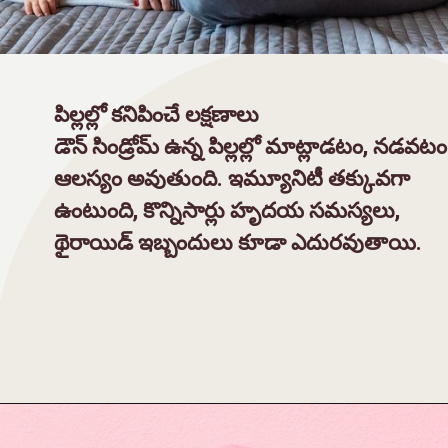
పిల్లల్లో కనిపించే లక్షణాలు
డౌన్ సిండ్రోమ్ ఉన్న పిల్లల్లో మాట్లాడటం, నడవటం
ఆలస్యం అవుతుంది. ఇమ్యూనిటీ తక్కువగా
ఉంటుంది, కొన్నిసార్లు హృదయ సమస్యలు,
థైరాయిడ్ ఇబ్బందులు కూడా ఎదురవుతాయి.