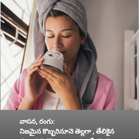
వాసన, రంగు:
నిజమైన కొబ్బరినూనె తెల్లగా , తేలికైన