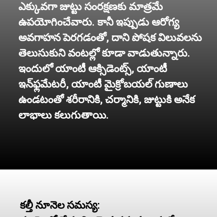
ఎక్కువగా జుట్టు సంరక్షణకు మాత్రమే
ఉపయోగించేవారు. కానీ ఇప్పుడు ఆరోగ్య
అవగాహన పెరగడంతో, దాని పోషక విలువలను
తెలుసుకుని వంటల్లో కూడా వాడుతున్నారు.
ఇందులో యాంటీ ఆక్సిడెంట్స్‌, యాంటీ
ఇన్‌ఫ్లమేటరీ, యాంటీ మైక్రోబయల్ గుణాలు
ఉండటంతో శరీరానికి, చర్మానికి, జుట్టుకి అనేక
లాభాలు కలుగుతాయి.
కల్తీ నూనెల సమస్య: