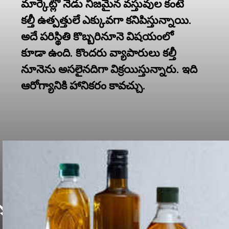
మార్కెట్లో నేడు నిజమైన వస్తువుల కంటే
కల్తీ ఉత్పత్తులే ఎక్కువగా కనిపిస్తున్నాయి.
అదే పరిస్థితి కొబ్బరినూనె విషయంలో
కూడా ఉంది. కొందరు వ్యాపారులు కల్తీ
నూనెను అసలైనదిగా విక్రయిస్తున్నారు. ఇది
ఆరోగ్యానికి హానికరం కావచ్చు.