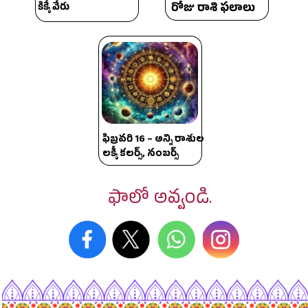
రోజు రాశి ఫలాలు
కిక్కే వేరు
ఫిబ్రవరి 16 – అన్ని రాశుల
లక్కీ కలర్స్, నంబర్స్
ఫాలో అవ్వండి.