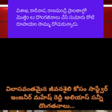
విశాఖ, కాకినాడ, రాజమండ్రి ప్రాంతాల్లో
మొత్తం 62 దొంగతనాలు చేసి సుమారు కోటి
రూపాయల సొమ్ము దోచుకున్నాడు.