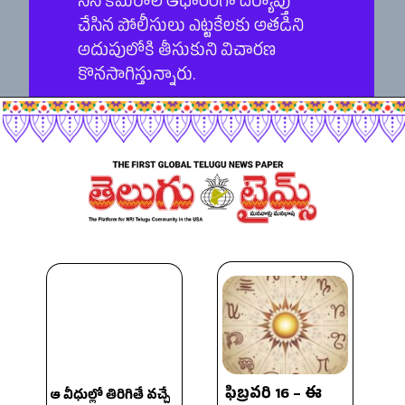
సీసీ కెమెరాల ఆధారంగా దర్యాప్తు
చేసిన పోలీసులు ఎట్టకేలకు అతడిని
అదుపులోకి తీసుకుని విచారణ
కొనసాగిస్తున్నారు.
ఫిబ్రవరి 16 – ఈ
ఆ వీధుల్లో తిరిగితే వ‌చ్చే