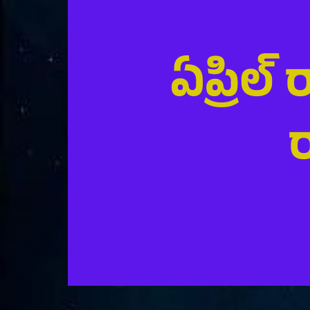
ఏప్రిల