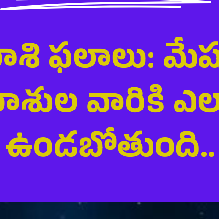
్ రాశి ఫలాలు: మే
రాశుల వారికి ఎ
ఉండబోతుంది..