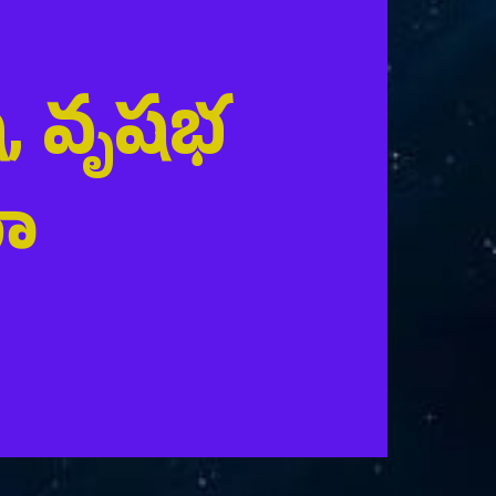
ష, వృషభ
లా