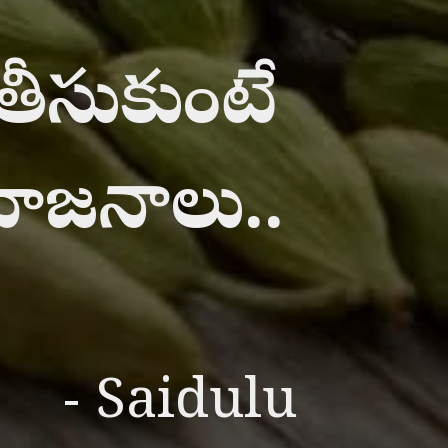
తీసుకుంటే
యోజనాలు..
- Saidulu