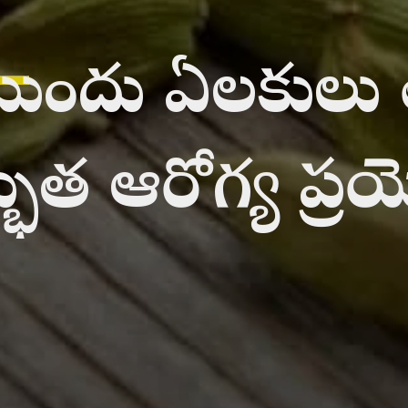
_
 ముందు ఏలకులు 
్భుత
ఆరోగ్య ప్ర