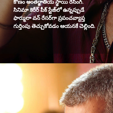
కోణం అంతర్జాతీయ స్థాయి రేసింగ్.
సినిమా కెరీర్ పీక్ స్టేజ్‌లో ఉన్నప్పుడే
ఫార్ములా వన్ రేసర్‌గా ప్రపంచవ్యాప్త