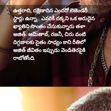
ఉత్తరాది, దక్షిణాదిన ఎందరో లెజెండరీ
స్టార్లు ఉన్నా.. ఎవరికీ దక్కని ఒక అరుదైన
ఖ్యాతిని సొంతం చేసుకున్నారు తళా
అజిత్. అమితాబ్, రజనీ, చిరు వంటి
దిగ్గజాలకు సైతం సాధ్యం కాని రీతిలో
అజిత్ జీవితం ఇప్పుడు వెండితెరపైకి