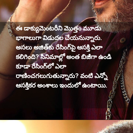
ఈ డాక్యుమెంటరీని మొత్తం మూడు
భాగాలుగా విడుదల చేయనున్నారు.
అసలు అజిత్‌కు రేసింగ్‌పై ఆసక్తి ఎలా
కలిగింది? సినిమాల్లో అంత బిజీగా ఉండి
కూడా రేసింగ్‌లో ఎలా
రాణించగలుగుతున్నారు? వంటి ఎన్నో