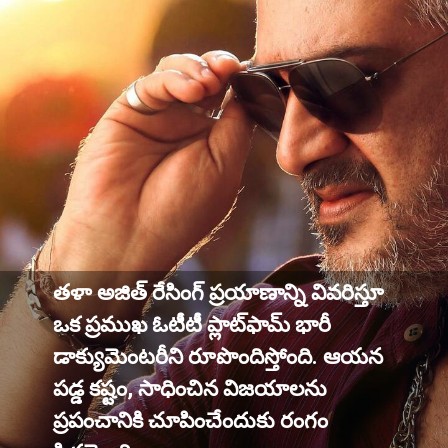
తళా అజిత్ రేసింగ్ ప్రయాణాన్ని వివరిస్తూ
ఒక ప్రముఖ ఓటీటీ ప్లాట్‌ఫామ్ భారీ
డాక్యుమెంటరీని రూపొందిస్తోంది. ఆయన
పడ్డ కష్టం, సాధించిన విజయాలను
ప్రపంచానికి చూపించేందుకు రంగం