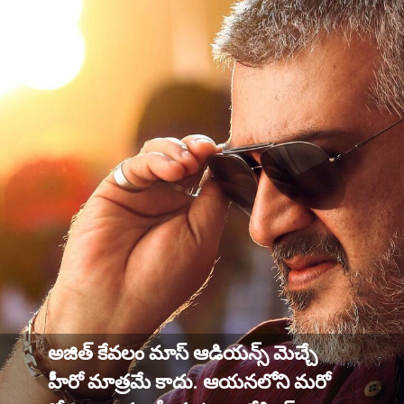
అజిత్ కేవలం మాస్ ఆడియన్స్ మెచ్చే
హీరో మాత్రమే కాదు. ఆయనలోని మరో