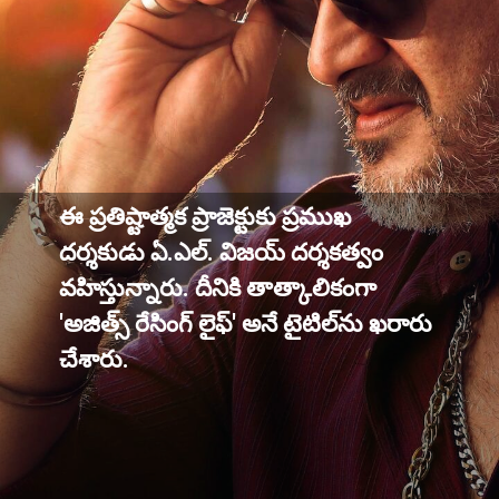
ఈ ప్రతిష్టాత్మక ప్రాజెక్టుకు ప్రముఖ
దర్శకుడు ఏ.ఎల్. విజయ్ దర్శకత్వం
వహిస్తున్నారు. దీనికి తాత్కాలికంగా
'అజిత్స్ రేసింగ్ లైఫ్' అనే టైటిల్‌ను ఖరారు