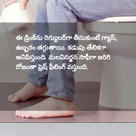
ఈ డ్రింక్‌ను రెగ్యులర్‌గా తీసుకుంటే గ్యాస్,
ఉబ్బరం తగ్గుతాయి. కడుపు తేలికగా
అనిపిస్తుంది. మలవిసర్జన సాఫీగా జరిగి