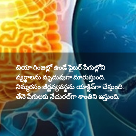
చియా గింజల్లో ఉండే ఫైబర్ పేగుల్లోని
వ్యర్థాలను మృదువుగా మారుస్తుంది.
నిమ్మరసం జీర్ణవ్యవస్థను యాక్టివ్‌గా చేస్తుంది.