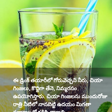
ఈ డ్రింక్ తయారీలో గోరువెచ్చని నీరు, చియా
గింజలు, కొద్దిగా తేనె, నిమ్మరసం
ఉపయోగిస్తారు. చియా గింజలను ముందురోజు
రాత్రి నీటిలో నానబెట్టి ఉదయం మిగతా