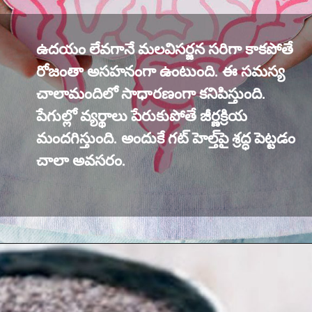
ఉదయం లేవగానే మలవిసర్జన సరిగా కాకపోతే
రోజంతా అసహనంగా ఉంటుంది. ఈ సమస్య
చాలామందిలో సాధారణంగా కనిపిస్తుంది.
పేగుల్లో వ్యర్థాలు పేరుకుపోతే జీర్ణక్రియ
మందగిస్తుంది. అందుకే గట్ హెల్త్‌పై శ్రద్ధ పెట్టడం