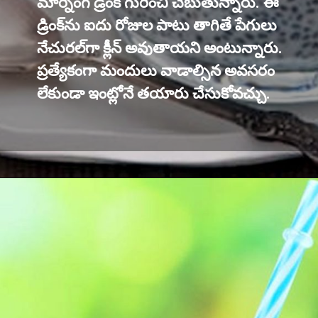
మార్నింగ్ డ్రింక్ గురించి చెబుతున్నారు. ఈ
డ్రింక్‌ను ఐదు రోజుల పాటు తాగితే పేగులు
నేచురల్‌గా క్లీన్ అవుతాయని అంటున్నారు.
ప్రత్యేకంగా మందులు వాడాల్సిన అవసరం