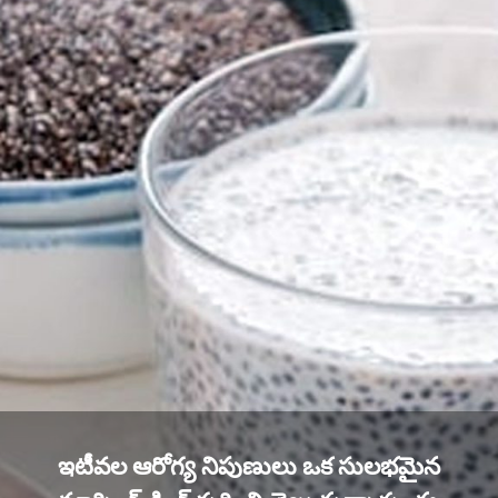
ఇటీవల ఆరోగ్య నిపుణులు ఒక సులభమైన