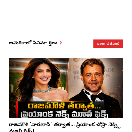
ఇంకా చదవండి
అమెరికాలో సినిమా వార్తలు
రాజమౌళి ‘వారణాసి’ తర్వాత… ప్రియాంక చోప్రా నెక్స్ట్
మూవీ ఫిక్స్!