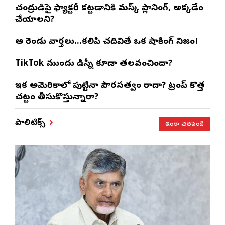
చంద్రుడిపై ఫ్యాక్టరీ కట్టడానికి మస్క్ ప్లానింగ్, అక్కడేం
చేయాలని?
ఆ రెండు వార్తలు…కలిపి చదివితే ఒక షాకింగ్ నిజం!
TikTok ముందు డిస్నీ కూడా తలవంచిందా?
ఇక అమెరికాలో పుట్టినా పౌరసత్వం రాదా? ట్రంప్ కొత్త
చట్టం తీసుకొస్తున్నారా?
ఇంకా చదవండి
పాలిటిక్స్