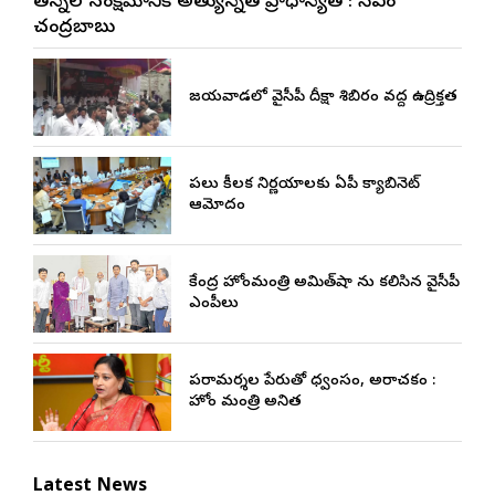
నేతన్నల సంక్షేమానికి అత్యున్నత ప్రాధాన్యత : సీఎం
చంద్రబాబు
విజయవాడలో వైసీపీ దీక్షా శిబిరం వద్ద ఉద్రిక్తత
పలు కీలక నిర్ణయాలకు ఏపీ క్యాబినెట్
ఆమోదం
కేంద్ర హోంమంత్రి అమిత్‌షా ను కలిసిన వైసీపీ
ఎంపీలు
పరామర్శల పేరుతో విధ్వంసం, అరాచకం :
హోం మంత్రి అనిత
Latest News