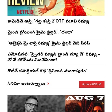
కామెడీనే ఆస్తి: ‘గట్ట కుస్తీ 2’OTT మూవి రివ్యూ
మైండ్ బ్లోయింగ్ క్రైమ్ థ్రిల్లర్.. ‘దంధా’
‘అబ్జెక్ష‌న్ మై లార్డ్ రివ్యూ’ క్రైమ్ థ్రిల్ల‌ర్ వెబ్ సిరీస్
ఎమోష‌న‌ల్‌: ‘స్పైడర్ మ్యాన్ బ్రాండ్ న్యూ డే’ రివ్యూ –
నో వే హోమ్‌ను మించేసిందా?
రొటీన్‌ కమర్షియల్‌ కథ ‘శ్రీనివాస మంగాపురం’
ఇంకా చదవండి
సినిమా ఇంటర్వ్యూలు