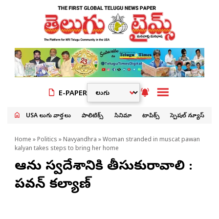
E-PAPER
USA తెలుగు వార్తలు
పాలిటిక్స్
సినిమా
టాపిక్స్
స్పెషల్ న్యూస్
Home
»
Politics
»
Navyandhra
» Woman stranded in muscat pawan
kalyan takes steps to bring her home
ఆమెను స్వదేశానికి తీసుకురావాలి :
పవన్ కల్యాణ్