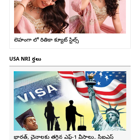
లెహంగా లో రితికా క్యూట్ స్టిల్స్
USA NRI వార్తలు
భారత్, చైనాలకు తగ్గిన ఎఫ్-1 వీసాలు.. సీఐఎస్