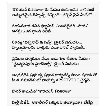
‘కొరియన్ కనకరాజు’కు మేము ఊహించిన దానికంటే
అద్భుతమైన రెస్పాన్స్ వచ్చింది.: సక్సెస్ ప్రెస్ మీట్‌లో
మెగా ప్రిన్స్ వరుణ్ తేజ్
నయనతార-కవిన్ ఫ్యామిలీ ఎంటర్‌టైనర్ ‘హాయ్’
ఆగస్టు 28న గ్రాండ్ రిలీజ్
సూర్య ‘విశ్వనాథ్ & సన్స్’ ట్రైలర్ విడుదల…
హృదయాలను హత్తుకునే ఎమోషనల్ ఫ్యామిలీ
ఎంటర్‌టైనర్‌గా భారీ అంచనాలు
ప్రముఖ దర్శకులు వేణు ఉడుగుల చేతుల మీదుగా
“స్టువర్టుపురం స్టూడెంట్స్” ట్రైలర్ విడుదల
ఆంధ్రప్రదేశ్ ప్రభుత్వ ప్రధాన కార్యదర్శి సాయి ప్రసాద్ తో
కీలక సమావేశంలో పాల్గొన్న APSFTVTDC చైర్మన్
భరత్ భూషణ్, ఏపీ ఎఫ్డిసి ఎండి విశ్వనాథన్, పలు
శాఖల అధికారులు
హారర్ కామెడీతో ‘కొరియన్ కనకరాజు’
మళ్లీ బీజేపీ, అకాలీదళ్ ఒక్కటవుతున్నాయా? భేటీపై