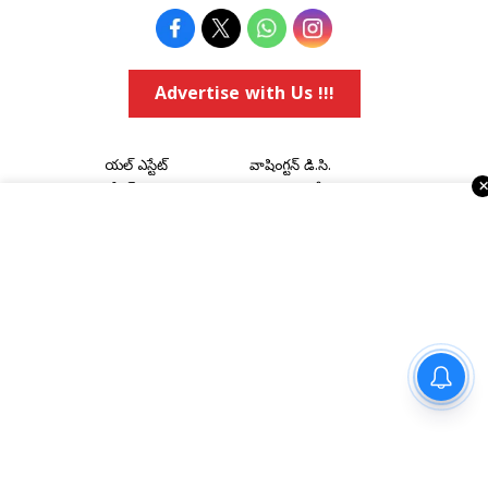
Advertise with Us !!!
రియల్ ఎస్టేట్
వాషింగ్టన్ డి.సి.
కోవిడ్-19
అమెరికా రాజకీయాలు
వ్యాపార వార్తలు
Religious
ఈవెంట్స్
నవ్యాంధ్ర
e-paper
తెలంగాణ
Topics
National
అమెరికా ఎన్‌ఆర్‌ఐ వార్తలు
అంతర్జాతీయ
షాపింగ్
Political Articles
Bay Area
Cinema News
నయనతార-కవిన్ ఫ్యామిలీ
డల్లాస్
సినిమా రివ్యూస్
ఎంటర్‌టైనర్ ‘హాయ్’ ఆగస్టు 28న
గ్రాండ్ రిలీజ్
న్యూ జెర్సీ
సినిమా ఇంటర్వ్యూలు
న్యూ యార్క్
రాజకీయ ఇంటర్వ్యూలు