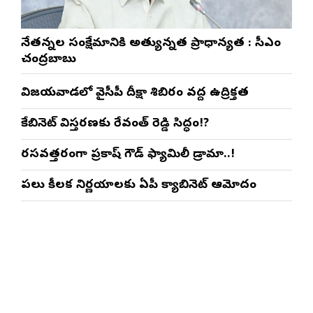
నేతన్నల సంక్షేమానికి అత్యున్నత ప్రాధాన్యత : సీఎం
చంద్రబాబు
విజయవాడలో వైసీపీ దీక్షా శిబిరం వద్ద ఉద్రిక్తత
కేబినెట్ విస్తరణకు రేవంత్ రెడ్డి సిద్ధం!?
రసవత్తరంగా ప్రకాష్ గౌడ్ ఫ్యామిలీ డ్రామా..!
పలు కీలక నిర్ణయాలకు ఏపీ క్యాబినెట్ ఆమోదం