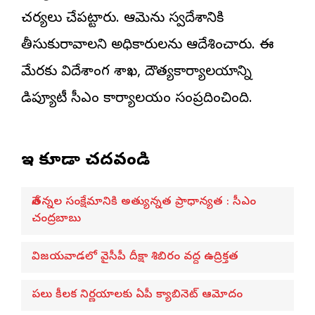
చర్యలు చేపట్టారు. ఆమెను స్వదేశానికి
తీసుకురావాలని అధికారులను ఆదేశించారు. ఈ
మేరకు విదేశాంగ శాఖ, దౌత్యకార్యాలయాన్ని
డిప్యూటీ సీఎం కార్యాలయం సంప్రదించింది.
ఇవి కూడా చదవండి
నేతన్నల సంక్షేమానికి అత్యున్నత ప్రాధాన్యత : సీఎం
చంద్రబాబు
విజయవాడలో వైసీపీ దీక్షా శిబిరం వద్ద ఉద్రిక్తత
పలు కీలక నిర్ణయాలకు ఏపీ క్యాబినెట్ ఆమోదం