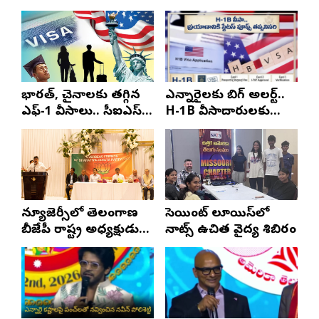
భారత్, చైనాలకు తగ్గిన
ఎన్నారైలకు బిగ్ అలర్ట్..
ఎఫ్-1 వీసాలు.. సీఐఎస్
H-1B వీసాదారులకు
నివేదిక..!
ప్రయాణ సమయంలో
స్టేటస్ ప్రూఫ్స్ తప్పనిసరి..!
న్యూజెర్సీలో తెలంగాణ
సెయింట్ లూయిస్‌లో
బీజేపీ రాష్ట్ర అధ్యక్షుడు
నాట్స్ ఉచిత వైద్య శిబిరం
ఎన్. రాంచందర్‌రావుకు
ఘన స్వాగతం