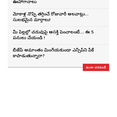
ఊహాగానాలు
మోకాళ్ల నొప్పి తగ్గించే రోజువారీ అలవాట్లు…
సులభమైన మార్గాలు!
మీ పిల్లల్లో చదువుపై ఆసక్తి పెంచాలంటే…. ఈ 5
పనులు చేయండి !
బీజేపీ అమాంతం మింగేయకుండా ఎన్సీపీని పీకే
కాపాడుతున్నారా?
ఇంకా చదవండి