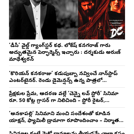
‘డీసీ’ వైల్డ్ గ్యాంగ్‌స్టర్ కథ. లోకేష్ కనగరాజ్ గారు
అద్భుతమైన పెర్ఫార్మెన్స్ ఇచ్చారు : దర్శకుడు అరుణ్
మాథేశ్వరన్
‘కొరియన్ కనకరాజు’ కడుపుబ్బా నవ్వించే నాన్‌స్టాప్
ఎంటర్‌టైనర్. రెండు డైమెన్షన్స్ ఉన్న పాత్రలో
నటించడం చాలా సంతృప్తినిచ్చింది : వరుణ్ తేజ్
ప్రేక్షకుల ప్రేమ, ఆదరణ వల్లే ‘చెన్నై లవ్ స్టోరీ’ సినిమా
రూ. 50 కోట్ల గ్రాసర్ గా నిలిచింది – స్టోరీ రైటర్,
ప్రొడ్యూసర్ సాయి రాజేష్
‘అనకాపల్లి’ సినిమాని మంచి సందేశంతో కూడిన
యాక్షన్, ఫ్యామిలీ డ్రామాగా రూపొందించాం – నిర్మాతలు
త్రినాథరావు నక్కిన, కాండ్రేగుల నాయుడు