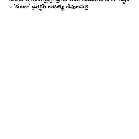
సినిమాల కంటే మైక్రో డ్రామాలను తీయడమే చాలా కష్టం
– ‘దందా’ డైరెక్ట‌ర్ ఆదిత్య దేవులపల్లి