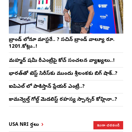
బ్రాండ్ లోనూ మాస్టరే.. ? సచిన్ బ్రాండ్ వాల్యూ రూ.
1201.కోట్లు..!
మహ్మద్ షమీ రీఎంట్రీపై కోచ్ సంచలన వ్యాఖ్యలు..!
భారత్‌తో టెస్ట్ సిరీస్‌కు ముందు శ్రీలంకకు బిగ్ షాక్..?
ఐపిఎల్ లో పాకిస్తాన్ ప్లేయర్ ఎంట్రీ..?
కామన్వెల్త్ గోల్డ్ మెడలిస్ట్ రహస్య స్పాన్సర్ కోహ్లినా..?
ఇంకా చదవండి
USA NRI వార్తలు