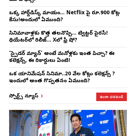
ఒక్క హార్డ్‌డిస్క్ మాయం… Netflix పై రూ.900 కోట్ల
కేసు!అందులో ఏముంది?
సినిమావాళ్లకు కొత్త తలనొప్పి… ట్విట్టర్ పైరసీ!
థియేటర్‌లో రిలీజ్… Xలో ఫ్రీ షో?
‘స్పైడర్ మ్యాన్’ అంటే మనోళ్లకు ఇంత పిచ్చా? ఈ
కలెక్షన్స్, ఈ రికార్డులు ఏంటి!
ఒక యానిమేషన్ సినిమా..20 వేల కోట్లు కలెక్షన్స్ ?
ఇందులో అంత గొప్పతనం ఏముంది?
ఇంకా చదవండి
స్పోర్ట్స్ న్యూస్