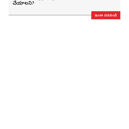
చేయాలని?
ఇంకా చదవండి