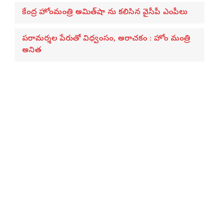
కేంద్ర హోంమంత్రి అమిత్‌షా ను కలిసిన వైసీపీ ఎంపీలు
పరామర్శల పేరుతో విధ్వంసం, అరాచకం : హోం మంత్రి
అనిత