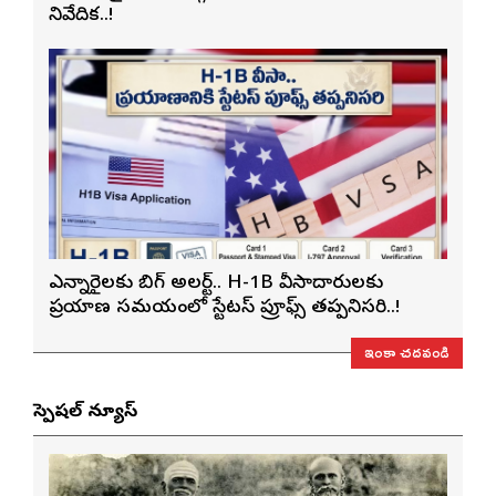
నివేదిక..!
ఎన్నారైలకు బిగ్ అలర్ట్.. H-1B వీసాదారులకు
ప్రయాణ సమయంలో స్టేటస్ ప్రూఫ్స్ తప్పనిసరి..!
ఇంకా చదవండి
స్పెషల్ న్యూస్