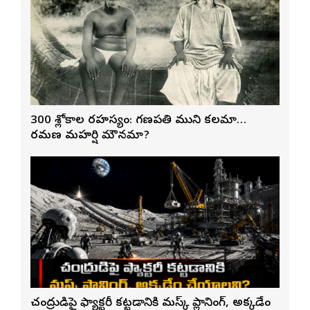
300 శ్లోకాల రహస్యం: గణపతి ముని కలమా…
రమణ మహర్షి మౌనమా?
చంద్రుడిపై ఫ్యాక్టరీ కట్టడానికి మస్క్ ప్లానింగ్, అక్కడేం