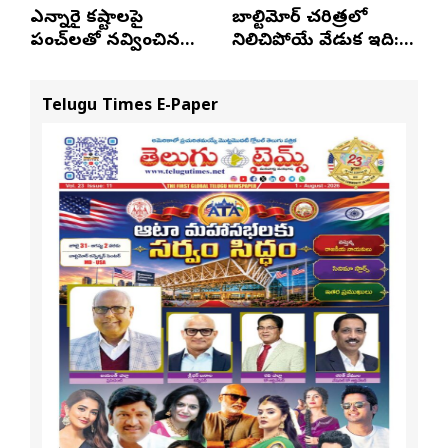
ఎన్నారై కష్టాలపై
బాల్టిమోర్ చరిత్రలో
పంచ్‌లతో నవ్వించిన
నిలిచిపోయే వేడుక ఇది:
నవీన్ పోలిశెట్టి
శ్రీధర్ బానాల
Telugu Times E-Paper