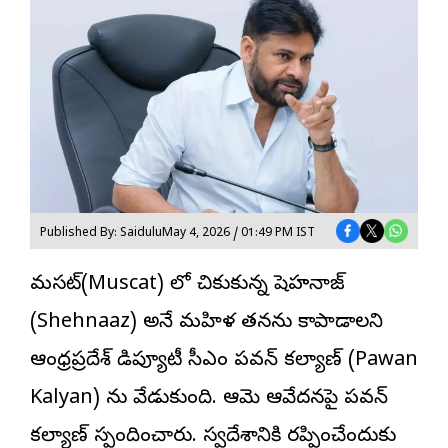
Published By: Saidulu
May 4, 2026 / 01:49 PM IST
మస్కట్(Muscat) లో చిక్కుకున్న షెహనాజ్
(Shehnaaz) అనే మహిళ తనను కాపాడాలని
ఆంధ్రప్రదేశ్ డిప్యూటీ సీఎం పవన్ కల్యాణ్
(Pawan
Kalyan) ను వేడుకుంది. ఆమె ఆవేదనపై పవన్
కల్యాణ్ స్పందించారు. స్వదేశానికి రప్పించేందుకు