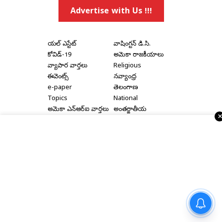
Advertise with Us !!!
రియల్ ఎస్టేట్
వాషింగ్టన్ డి.సి.
కోవిడ్-19
అమెరికా రాజకీయాలు
వ్యాపార వార్తలు
Religious
ఈవెంట్స్
నవ్యాంధ్ర
e-paper
తెలంగాణ
Topics
National
అమెరికా ఎన్‌ఆర్‌ఐ వార్తలు
అంతర్జాతీయ
షాపింగ్
Political Articles
Bay Area
Cinema News
డల్లాస్
సినిమా రివ్యూస్
న్యూ జెర్సీ
సినిమా ఇంటర్వ్యూలు
న్యూ యార్క్
రాజకీయ ఇంటర్వ్యూలు
Home
|
About Us
|
Terms & Conditions
|
Privacy Policy
|
రాజమహేంద్రవరం కారు ప్రమాద
Advertise With Us
|
Disclaimer
|
Contact Us
ఘటన – వైద్య విద్యార్థిని ప్రియాంక
మృతి
Copyright © 2000 - 2026 - Telugu Times |
Digital Marketing