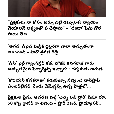
”ప్రేక్షకులు నా కోసం ఖర్చు పెట్టే డబ్బులకు న్యాయం
చేయాలనే లక్ష్యంతో పని చేస్తాను” – ‘దందా’ ఫేమ్ దొర
సాయి తేజ
‘అగధ’ డివైన్ మిస్టిక్ థ్రిల్లర్‌గా చాలా అద్భుతంగా
ఉంటుంది – హీరో శ్రవణ్ రెడ్డి
‘డీసీ’ వైల్డ్ గ్యాంగ్‌స్టర్ కథ. లోకేష్ కనగరాజ్ గారు
అద్భుతమైన పెర్ఫార్మెన్స్ ఇచ్చారు : దర్శకుడు అరుణ్
మాథేశ్వరన్
‘కొరియన్ కనకరాజు’ కడుపుబ్బా నవ్వించే నాన్‌స్టాప్
ఎంటర్‌టైనర్. రెండు డైమెన్షన్స్ ఉన్న పాత్రలో
నటించడం చాలా సంతృప్తినిచ్చింది : వరుణ్ తేజ్
ప్రేక్షకుల ప్రేమ, ఆదరణ వల్లే ‘చెన్నై లవ్ స్టోరీ’ సినిమా రూ.
50 కోట్ల గ్రాసర్ గా నిలిచింది – స్టోరీ రైటర్, ప్రొడ్యూసర్
సాయి రాజేష్