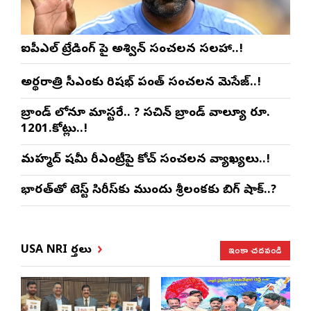
ఐపీఎల్ ట్రేడింగ్ పై అశ్విన్ సంచలన సలహా..!
అర్థరాత్రి సీఎంకు రిషభ్ పంత్ సంచలన మెసేజ్..!
బ్రాండ్ లోనూ మాస్టరే.. ? సచిన్ బ్రాండ్ వాల్యూ రూ.
1201.కోట్లు..!
మహ్మద్ షమీ రీఎంట్రీపై కోచ్ సంచలన వ్యాఖ్యలు..!
భారత్‌తో టెస్ట్ సిరీస్‌కు ముందు శ్రీలంకకు బిగ్ షాక్..?
ఇంకా చదవండి
USA NRI వార్తలు