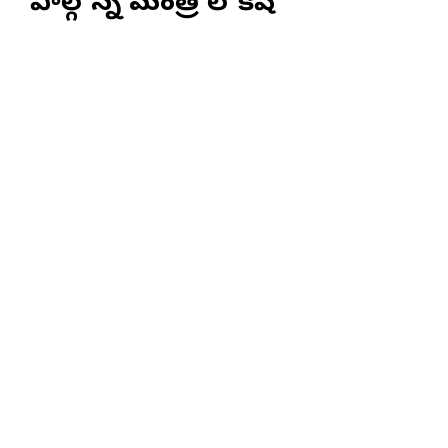
పాల్గొన్న మంత్రి లోకేష్