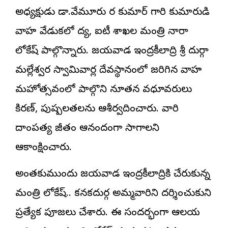
అధ్యక్షుడు డా.వేమూరు రవి కుమార్ గారి కుమారుడి
వివాహ వేడుకలో విద్య, ఐటీ శాఖల మంత్రి నారా
లోకేష్ పాల్గొన్నారు. విజయవాడ ఇంద్రకీలాద్రి శ్రీ దుర్గా
మల్లేశ్వర స్వామివార్ల దేవస్థానంలో జరిగిన వివాహ
మహోత్సవంలో పాల్గొని నూతన వధూవరులు
కిరణ్, పుష్పలతలను ఆశీర్వదించారు. వారి
దాంపత్య జీవితం ఆనందంగా సాగాలని
ఆకాంక్షించారు.
అంతకుముందు విజయవాడ ఇంద్రకీలాద్రికి చేరుకున్న
మంత్రి లోకేష్.. కనకదుర్గ అమ్మవారిని దర్శించుకుని
ప్రత్యేక పూజలు చేశారు. ఈ సందర్భంగా ఆలయ