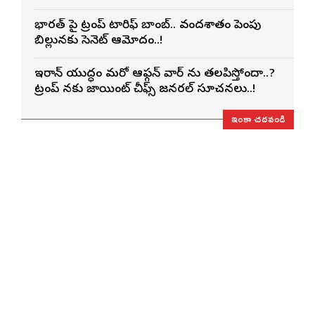
భారత్ పై ట్రంప్ టారిఫ్ బాంబ్.. వందశాతం పెంపు
బిల్లునకు సెనెట్ ఆమోదం..!
ఇరాన్ యుద్ధం మరో ఆఫ్గన్ వార్ ను తలపిస్తోందా..?
ట్రంప్ నకు జాయింట్ చీఫ్స్ జనరల్ సూచనలు..!
ఇంకా చదవండి