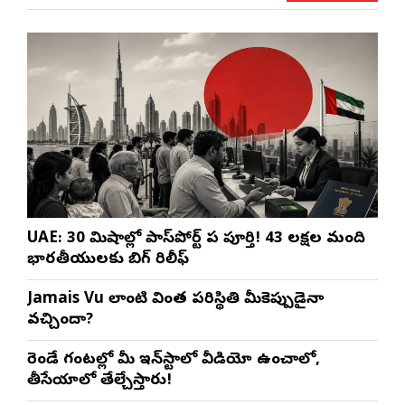
UAE: 30 నిమిషాల్లో పాస్‌పోర్ట్ పని పూర్తి! 43 లక్షల మంది
భారతీయులకు బిగ్ రిలీఫ్
Jamais Vu లాంటి వింత పరిస్థితి మీకెప్పుడైనా
వచ్చిందా?
రెండే గంటల్లో మీ ఇన్‌స్టాలో వీడియో ఉంచాలో,
తీసేయాలో తేల్చేస్తారు!