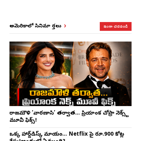
ఇంకా చదవండి
అమెరికాలో సినిమా వార్తలు
రాజమౌళి ‘వారణాసి’ తర్వాత… ప్రియాంక చోప్రా నెక్స్ట్
మూవీ ఫిక్స్!
ఒక్క హార్డ్‌డిస్క్ మాయం… Netflix పై రూ.900 కోట్ల