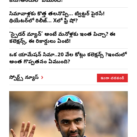
కేసు!అందులో ఏముంది?
సినిమావాళ్లకు కొత్త తలనొప్పి… ట్విట్టర్ పైరసీ!
థియేటర్‌లో రిలీజ్… Xలో ఫ్రీ షో?
‘స్పైడర్ మ్యాన్’ అంటే మనోళ్లకు ఇంత పిచ్చా? ఈ
కలెక్షన్స్, ఈ రికార్డులు ఏంటి!
ఒక యానిమేషన్ సినిమా..20 వేల కోట్లు కలెక్షన్స్ ?ఇందులో
అంత గొప్పతనం ఏముంది?
ఇంకా చదవండి
స్పోర్ట్స్ న్యూస్