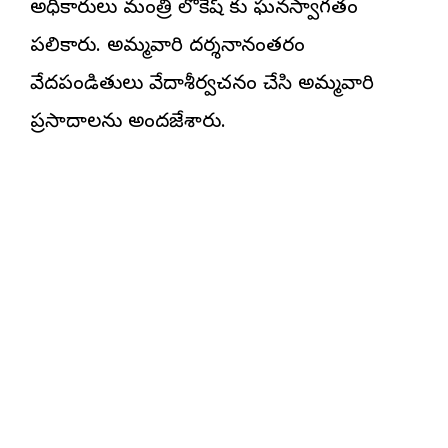
అధికారులు మంత్రి లోకేష్ కు ఘనస్వాగతం
పలికారు. అమ్మవారి దర్శనానంతరం
వేదపండితులు వేదాశీర్వచనం చేసి అమ్మవారి
ప్రసాదాలను అందజేశారు.