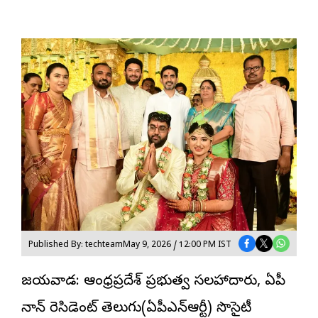
Published By: techteam
May 9, 2026 / 12:00 PM IST
విజయవాడ: ఆంధ్రప్రదేశ్ ప్రభుత్వ సలహాదారు, ఏపీ
నాన్ రెసిడెంట్ తెలుగు(ఏపీఎన్ఆర్టీ) సొసైటీ