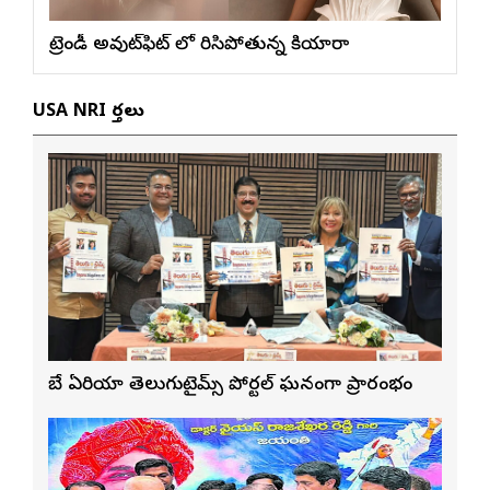
ట్రెండీ అవుట్‌ఫిట్ లో మెరిసిపోతున్న కియారా
USA NRI వార్తలు
బే ఏరియా తెలుగుటైమ్స్ పోర్టల్ ఘనంగా ప్రారంభం