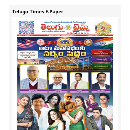
నివేదిక..!
ప్రయాణ సమయంలో
స్టేటస్ ప్రూఫ్స్ తప్పనిసరి..!
Telugu Times E-Paper