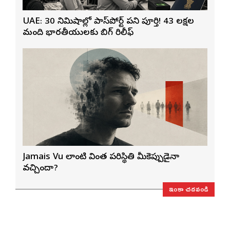
UAE: 30 నిమిషాల్లో పాస్‌పోర్ట్ పని పూర్తి! 43 లక్షల
మంది భారతీయులకు బిగ్ రిలీఫ్
Jamais Vu లాంటి వింత పరిస్థితి మీకెప్పుడైనా
వచ్చిందా?
ఇంకా చదవండి