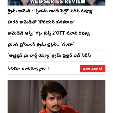
క్రైమ్ కామెడీ : ‘ప్రీతమ్ అండ్ పెడ్రో’ సిరీస్ రివ్యూ!
హారర్ కామెడీతో ‘కొరియన్ కనకరాజు’
కామెడీనే ఆస్తి: ‘గట్ట కుస్తీ 2’OTT మూవి రివ్యూ
మైండ్ బ్లోయింగ్ క్రైమ్ థ్రిల్లర్.. ‘దంధా’
‘అబ్జెక్ష‌న్ మై లార్డ్ రివ్యూ’ క్రైమ్ థ్రిల్ల‌ర్ వెబ్ సిరీస్
ఇంకా చదవండి
సినిమా ఇంటర్వ్యూలు