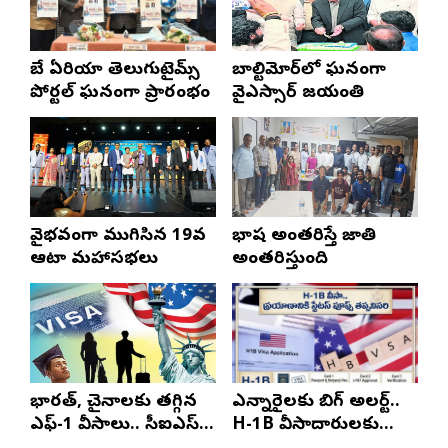
బే ఏరియా తెలుగుటైమ్స్
బాల్టిమోర్‌లో ఘనంగా
పోర్టల్ ఘనంగా ప్రారంభం
వైఎస్సార్‌ జయంతి
వైభవంగా ముగిసిన 19వ
భాష అంతరిస్తే జాతి
ఆటా మహాసభలు
అంతరిస్తుంది
భారత్, చైనాలకు తగ్గిన
ఎన్నారైలకు బిగ్ అలర్ట్..
ఎఫ్-1 వీసాలు.. సీఐఎస్
H-1B వీసాదారులకు