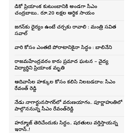
మెడికో ప్రియాంక కుటుంబానికి అండగా సీఎం
చంద్రబాబు.. రూ.20 లక్షల ఆర్థిక సాయం
జగన్‌కు ధైర్యం ఉంటే చర్చకు రావాలి : మంత్రి సవిత
సవాల్
వారి కోసం ఎంతటి పోరాటానికైనా సిద్ధం : బాలినేని
రాజమహేంద్రవరం కారు ప్రమాద ఘటన – వైద్య
విద్యార్థిని ప్రియాంక మృతి
ఆదివాసీల హక్కుల కోసం కలిసి నిలబడదాం: సీఎం
రేవంత్ రెడ్డి
నేడు నాగార్జునసాగర్‌లో వరుణయాగం.. పూర్ణాహుతిలో
పాల్గొననున్న సీఎం రేవంత్‌రెడ్డి
హర్మూజ్ తెరిచేందుకు సిద్ధం.. షరతులు వర్తిస్తాయన్న
ఇరాన్..!