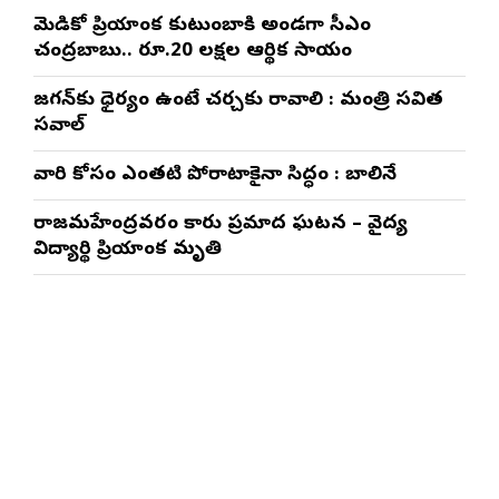
మెడికో ప్రియాంక కుటుంబానికి అండగా సీఎం
చంద్రబాబు.. రూ.20 లక్షల ఆర్థిక సాయం
జగన్‌కు ధైర్యం ఉంటే చర్చకు రావాలి : మంత్రి సవిత
సవాల్
వారి కోసం ఎంతటి పోరాటానికైనా సిద్ధం : బాలినేని
రాజమహేంద్రవరం కారు ప్రమాద ఘటన – వైద్య
విద్యార్థిని ప్రియాంక మృతి