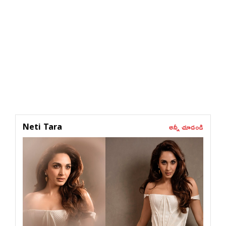
అన్నీ చూడండి
Neti Tara