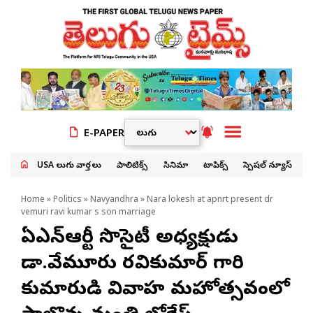
E-PAPER
USA తెలుగు వార్తలు
పాలిటిక్స్
సినిమా
టాపిక్స్
స్పెషల్ న్యూస్
Home
»
Politics
»
Navyandhra
» Nara lokesh at apnrt present dr
vemuri ravi kumar s son marriage
ఏపీఎన్ఆర్టీ సొసైటీ అధ్యక్షుడు
డా.వేమూరు రవికుమార్ గారి
కుమారుడి వివాహ మహోత్సవంలో