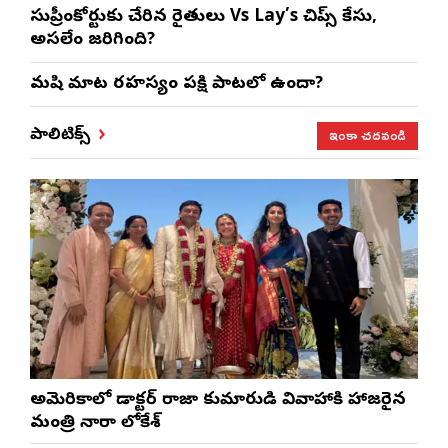
సుప్రీంకోర్టుకు చేరిన రైతులు Vs Lay’s చిప్స్‌ కేసు,
అసలేం జరిగింది?
మనిషి మాట రహస్యం పక్షి పాటలో ఉందా?
ఇంకా చదవండి
పాలిటిక్స్
అమెరికాలో డాక్టర్ రాజా కుమారుడి వివాహానికి హాజరైన
మంత్రి నారా లోకేశ్