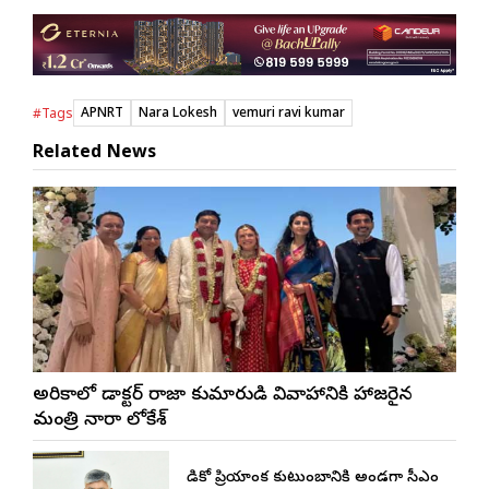
APNRT
Nara Lokesh
vemuri ravi kumar
#Tags
Related News
అమెరికాలో డాక్టర్ రాజా కుమారుడి వివాహానికి హాజరైన
మంత్రి నారా లోకేశ్
మెడికో ప్రియాంక కుటుంబానికి అండగా సీఎం