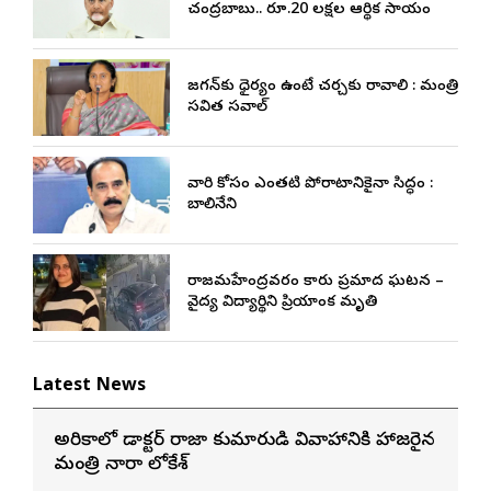
చంద్రబాబు.. రూ.20 లక్షల ఆర్థిక సాయం
జగన్‌కు ధైర్యం ఉంటే చర్చకు రావాలి : మంత్రి
సవిత సవాల్
వారి కోసం ఎంతటి పోరాటానికైనా సిద్ధం :
బాలినేని
రాజమహేంద్రవరం కారు ప్రమాద ఘటన –
వైద్య విద్యార్థిని ప్రియాంక మృతి
Latest News
అమెరికాలో డాక్టర్ రాజా కుమారుడి వివాహానికి హాజరైన
మంత్రి నారా లోకేశ్