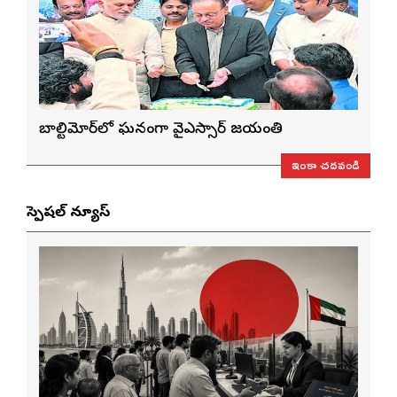
బాల్టిమోర్‌లో ఘనంగా వైఎస్సార్‌ జయంతి
ఇంకా చదవండి
స్పెషల్ న్యూస్