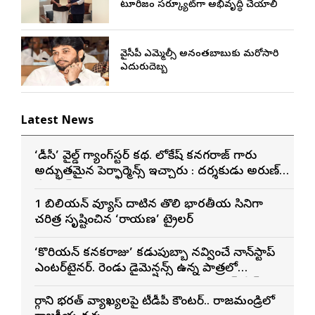
టూరిజం సర్క్యూట్‌గా అభివృద్ధి చేయాలి
వైసీపీ ఎమ్మెల్సీ అనంతబాబుకు మరోసారి
ఎదురుదెబ్బ
Latest News
‘డీసీ’ వైల్డ్ గ్యాంగ్‌స్టర్ కథ. లోకేష్ కనగరాజ్ గారు
అద్భుతమైన పెర్ఫార్మెన్స్ ఇచ్చారు : దర్శకుడు అరుణ్
మాథేశ్వరన్
1 బిలియన్ వ్యూస్ దాటిన తొలి భారతీయ సినిమాగా
చరిత్ర సృష్టించిన ‘రామాయణ’ ట్రైలర్
‘కొరియన్ కనకరాజు’ కడుపుబ్బా నవ్వించే నాన్‌స్టాప్
ఎంటర్‌టైనర్. రెండు డైమెన్షన్స్ ఉన్న పాత్రలో
నటించడం చాలా సంతృప్తినిచ్చింది : వరుణ్ తేజ్
మార్గాని భరత్ వ్యాఖ్యలపై టీడీపీ కౌంటర్.. రాజమండ్రిలో