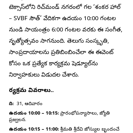
టెక్సాస్‌లోని రిచ్‌మండ్ నగరంలో గల ‘శంకర హాల్
– SVBF సౌత్’ వేదికగా ఉదయం 10:00 గంటల
నుండి సాయంత్రం 6:00 గంటల వరకు ఈ సంగీత,
నృత్యోత్సవం సాగనుంది. తెలుగు సంస్కృతి,
సాంప్రదాయాలను ప్రతిబింబించేలా ఈ ఈవెంట్
కోసం ఒక ప్రత్యేక కార్యక్రమ షెడ్యూల్‌ను
నిర్వాహకులు విడుదల చేశారు.
కార్యక్రమ వివరాలు..
తేది:
మే 31, ఆదివారం
ఉదయం 10:00 – 10:15:
ప్రారంభోపన్యాసాలు, జ్యోతి
ప్రజ్వలన.
ఉదయం 10:15 – 11:00:
శ్రీమతి శ్రీదేవి జోస్యుల బృందంచే