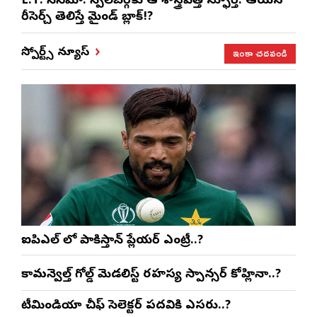
E.T. సినిమా: స్పీల్‌బర్గ్‌కు ఆ శాస్త్రవేత్తే స్ఫూర్తి. ఆయన
రీసెర్చ్ తెలిస్తే మైండ్ బ్లాక్!?
ఇంకా చదవండి
స్పోర్ట్స్ న్యూస్
ఐపిఎల్ లో పాకిస్తాన్ ప్లేయర్ ఎంట్రీ..?
కామన్వెల్త్ గోల్డ్ మెడలిస్ట్ రహస్య స్పాన్సర్ కోహ్లినా..?
టీమిండియా చీఫ్ సెలెక్టర్ పదవికి ఎసరు..?