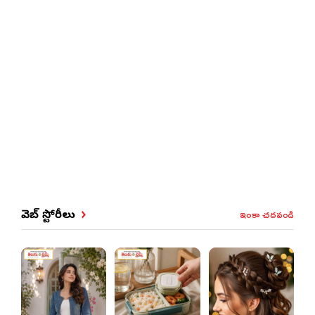
ఇంకా చదవండి
వెబ్ స్టోరీలు