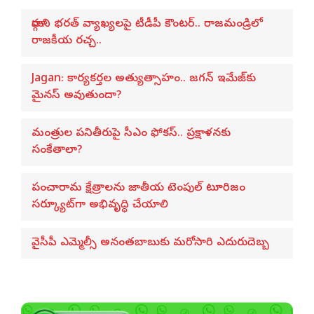
మార్గాని భరత్ వ్యాఖ్యలపై టీడీపీ కౌంటర్.. రాజమండ్రిలో
రాజకీయ రచ్చ..
Jagan: కార్యకర్తల అత్యుత్సాహం.. జగన్ ఇమేజ్‌కు
మైనస్ అవుతుందా?
మంత్రుల పనితీరుపై సీఎం ఫోకస్.. ప్రక్షాళనకు
సంకేతాలా?
పంచారామ క్షేత్రాలను జాతీయ టెంపుల్ టూరిజం
సర్క్యూట్‌గా అభివృద్ధి చేయాలి
వైసీపీ ఎమ్మెల్సీ అనంతబాబుకు మరోసారి ఎదురుదెబ్బ