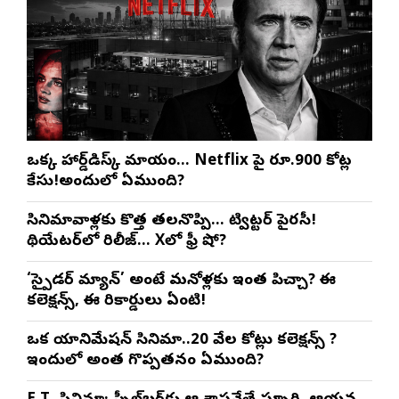
ఒక్క హార్డ్‌డిస్క్ మాయం… Netflix పై రూ.900 కోట్ల
కేసు!అందులో ఏముంది?
సినిమావాళ్లకు కొత్త తలనొప్పి… ట్విట్టర్ పైరసీ!
థియేటర్‌లో రిలీజ్… Xలో ఫ్రీ షో?
‘స్పైడర్ మ్యాన్’ అంటే మనోళ్లకు ఇంత పిచ్చా? ఈ
కలెక్షన్స్, ఈ రికార్డులు ఏంటి!
ఒక యానిమేషన్ సినిమా..20 వేల కోట్లు కలెక్షన్స్ ?
ఇందులో అంత గొప్పతనం ఏముంది?