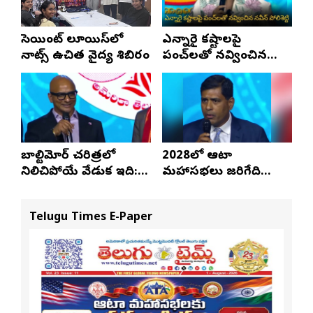
సెయింట్ లూయిస్‌లో
ఎన్నారై కష్టాలపై
నాట్స్ ఉచిత వైద్య శిబిరం
పంచ్‌లతో నవ్వించిన
నవీన్ పోలిశెట్టి
బాల్టిమోర్ చరిత్రలో
2028లో ఆటా
నిలిచిపోయే వేడుక ఇది:
మహాసభలు జరిగేది
శ్రీధర్ బానాల
అక్కడే: సతీష్ రెడ్డి
Telugu Times E-Paper