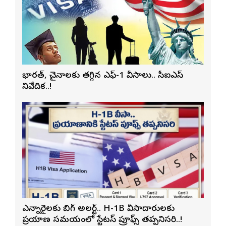
భారత్, చైనాలకు తగ్గిన ఎఫ్-1 వీసాలు.. సీఐఎస్
నివేదిక..!
ఎన్నారైలకు బిగ్ అలర్ట్.. H-1B వీసాదారులకు
ప్రయాణ సమయంలో స్టేటస్ ప్రూఫ్స్ తప్పనిసరి..!