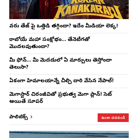
వరుణ్ తేజ్‌ పై ఒత్తిడి తగ్గిందా? ఇదేం మీడియా లెక్క!
రాబోయే మహా సంక్షోభం… తేనెటీగతో
మొదలవుతుందా?
మీ ఫోన్… మీ మెదడులో ఏ మార్పులు తెస్తోందా
తెలుసా?
ఏకంగా హిమాలయాన్నే చీల్చి దారి వేసిన నేపాల్!
మెగాస్టార్ చిరంజీవితో ప్రభుత్వ మెగా ప్లాన్! సెట్
అయితే సూపర్
ఇంకా చదవండి
పాలిటిక్స్