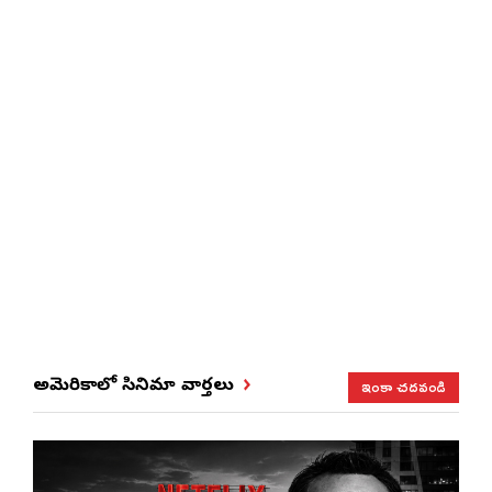
ఇంకా చదవండి
అమెరికాలో సినిమా వార్తలు