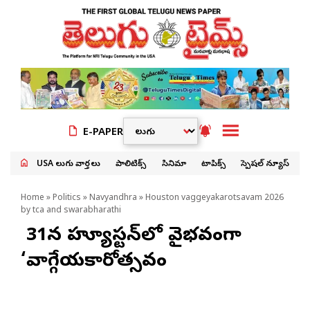
E-PAPER
USA తెలుగు వార్తలు
పాలిటిక్స్
సినిమా
టాపిక్స్
స్పెషల్ న్యూస్
Home
»
Politics
»
Navyandhra
» Houston vaggeyakarotsavam 2026
by tca and swarabharathi
మే 31న హ్యూస్టన్‌లో వైభవంగా
‘వాగ్గేయకారోత్సవం