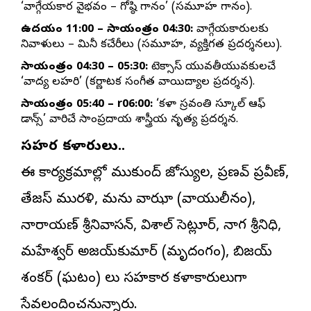
‘వాగ్గేయకార వైభవం – గోష్ఠి గానం’ (సమూహ గానం).
ఉదయం 11:00 – సాయంత్రం 04:30:
వాగ్గేయకారులకు
నివాళులు – మినీ కచేరీలు (సమూహ, వ్యక్తిగత ప్రదర్శనలు).
సాయంత్రం 04:30 – 05:30:
టెక్సాస్ యువతీయువకులచే
‘వాద్య లహరి’ (కర్ణాటక సంగీత వాయిద్యాల ప్రదర్శన).
సాయంత్రం 05:40 – r06:00:
‘కళా స్రవంతి స్కూల్ ఆఫ్
డాన్స్’ వారిచే సాంప్రదాయ శాస్త్రీయ నృత్య ప్రదర్శన.
సహకార కళాకారులు..
ఈ కార్యక్రమాల్లో ముకుంద్ జోస్యుల, ప్రణవ్ ప్రవీణ్,
తేజస్ మురళి, మను వాఝా (వాయులీనం),
నారాయణ్ శ్రీనివాసన్, విశాల్ సెట్లూర్, నాగ శ్రీనిధి,
మహేశ్వర్ అజయ్‌కుమార్ (మృదంగం), బిజయ్
శంకర్ (ఘటం) లు సహకార కళాకారులుగా
సేవలందించనున్నారు.