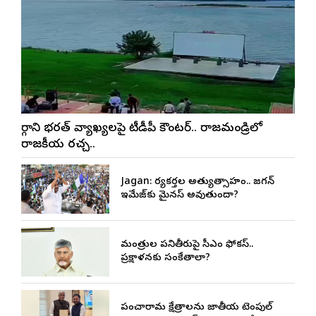
మార్గాని భరత్ వ్యాఖ్యలపై టీడీపీ కౌంటర్.. రాజమండ్రిలో
రాజకీయ రచ్చ..
Jagan: కార్యకర్తల అత్యుత్సాహం.. జగన్
ఇమేజ్‌కు మైనస్ అవుతుందా?
మంత్రుల పనితీరుపై సీఎం ఫోకస్..
ప్రక్షాళనకు సంకేతాలా?
పంచారామ క్షేత్రాలను జాతీయ టెంపుల్