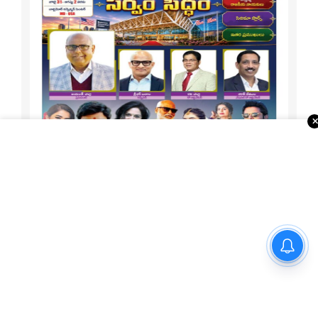
1-15 ATA Special
మార్గాని భరత్ వ్యాఖ్యలపై టీడీపీ
కౌంటర్.. రాజమండ్రిలో రాజకీయ
రచ్చ..
About Us
Telugu Times, founded in 2003, is the first global Telugu
newspaper in the USA. It serves the NRI Telugu community