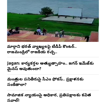
మార్గాని భరత్ వ్యాఖ్యలపై టీడీపీ కౌంటర్..
రాజమండ్రిలో రాజకీయ రచ్చ..
Jagan: కార్యకర్తల అత్యుత్సాహం.. జగన్ ఇమేజ్‌కు
మైనస్ అవుతుందా?
మంత్రుల పనితీరుపై సీఎం ఫోకస్.. ప్రక్షాళనకు
సంకేతాలా?
సామాజిక న్యాయంపై అధికార, ప్రతిపక్షాలకు కవిత
సవాల్!