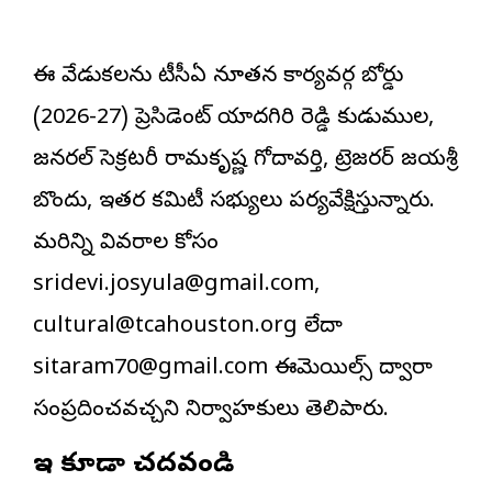
ఈ వేడుకలను టీసీఏ నూతన కార్యవర్గ బోర్డు
(2026-27) ప్రెసిడెంట్ యాదగిరి రెడ్డి కుడుముల,
జనరల్ సెక్రటరీ రామకృష్ణ గోదావర్తి, ట్రెజరర్ జయశ్రీ
బొందు, ఇతర కమిటీ సభ్యులు పర్యవేక్షిస్తున్నారు.
మరిన్ని వివరాల కోసం
sridevi.josyula@gmail.com,
cultural@tcahouston.org లేదా
sitaram70@gmail.com ఈమెయిల్స్ ద్వారా
సంప్రదించవచ్చని నిర్వాహకులు తెలిపారు.
ఇవి కూడా చదవండి