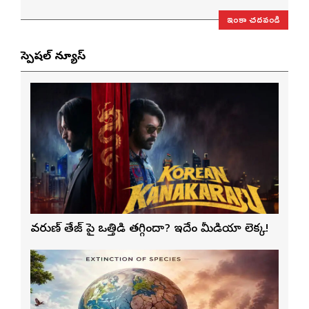
ఇంకా చదవండి
స్పెషల్ న్యూస్
వరుణ్ తేజ్‌ పై ఒత్తిడి తగ్గిందా? ఇదేం మీడియా లెక్క!