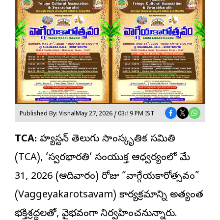
Published By: Vishal
May 27, 2026 / 03:19 PM IST
TCA:
హ్యూస్టన్ తెలుగు సాంస్కృతిక సమితి
(TCA), ‘
స్వరభారతి
‘ సంయుక్త ఆధ్వర్యంలో మే
31, 2026 (ఆదివారం) రోజు “వాగ్గేయకారోత్సవం”
(Vaggeyakarotsavam) కార్యక్రమాన్ని అత్యంత
భక్తిశ్రద్ధలతో, వైభవంగా నిర్వహించనున్నారు.