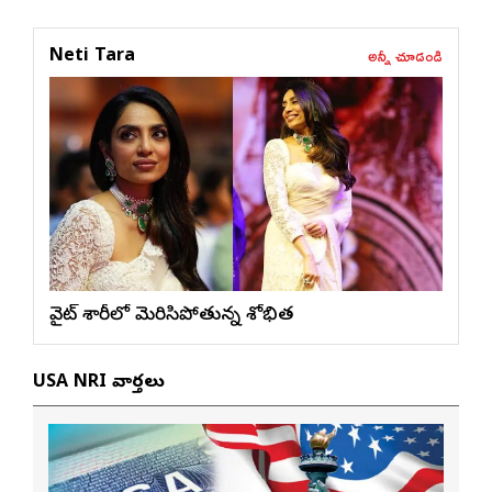
అన్నీ చూడండి
Neti Tara
వైట్ శారీలో మెరిసిపోతున్న శోభిత
USA NRI వార్తలు