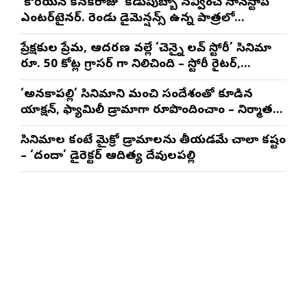
‘కొరియన్ కనకరాజు’ కడుపుబ్బా నవ్వించే నాన్‌స్టాప్
ఎంటర్‌టైనర్. రెండు డైమెన్షన్స్ ఉన్న పాత్రలో
నటించడం చాలా సంతృప్తినిచ్చింది : వరుణ్ తేజ్
ప్రేక్షకుల ప్రేమ, ఆదరణ వల్లే ‘చెన్నై లవ్ స్టోరీ’ సినిమా
రూ. 50 కోట్ల గ్రాసర్ గా నిలిచింది – స్టోరీ రైటర్,
ప్రొడ్యూసర్ సాయి రాజేష్
‘అనకాపల్లి’ సినిమాని మంచి సందేశంతో కూడిన
యాక్షన్, ఫ్యామిలీ డ్రామాగా రూపొందించాం – నిర్మాతలు
త్రినాథరావు నక్కిన, కాండ్రేగుల నాయుడు
సినిమాల కంటే మైక్రో డ్రామాలను తీయడమే చాలా కష్టం
– ‘దందా’ డైరెక్ట‌ర్ ఆదిత్య దేవులపల్లి