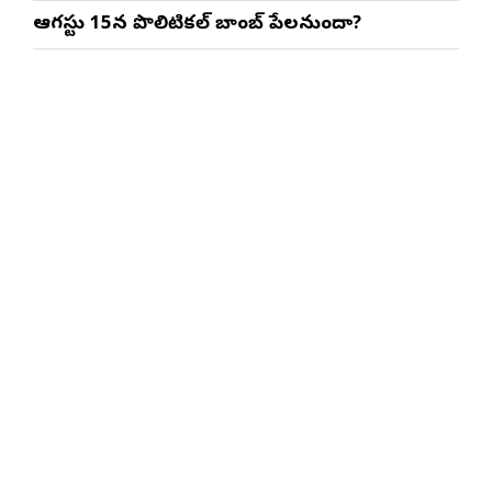
ఆగస్టు 15న పొలిటికల్ బాంబ్ పేలనుందా?