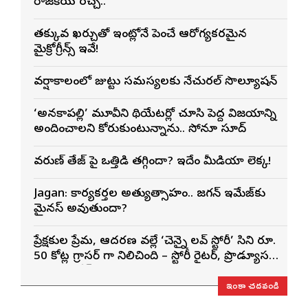
రాజకీయ రచ్చ..
తక్కువ ఖర్చుతో ఇంట్లోనే పెంచే ఆరోగ్యకరమైన
మైక్రోగ్రీన్స్ ఇవే!
వర్షాకాలంలో జుట్టు సమస్యలకు నేచురల్ సొల్యూషన్
‘అనకాపల్లి’ మూవీని థియేటర్లో చూసి పెద్ద విజయాన్ని
అందించాలని కోరుకుంటున్నాను.. సోనూ సూద్
వరుణ్ తేజ్‌ పై ఒత్తిడి తగ్గిందా? ఇదేం మీడియా లెక్క!
Jagan: కార్యకర్తల అత్యుత్సాహం.. జగన్ ఇమేజ్‌కు
మైనస్ అవుతుందా?
ప్రేక్షకుల ప్రేమ, ఆదరణ వల్లే ‘చెన్నై లవ్ స్టోరీ’ సినిమా రూ.
50 కోట్ల గ్రాసర్ గా నిలిచింది – స్టోరీ రైటర్, ప్రొడ్యూసర్
సాయి రాజేష్
ఇంకా చదవండి