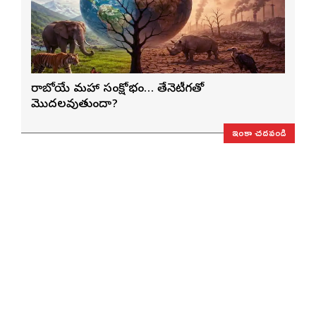
రాబోయే మహా సంక్షోభం… తేనెటీగతో
మొదలవుతుందా?
ఇంకా చదవండి