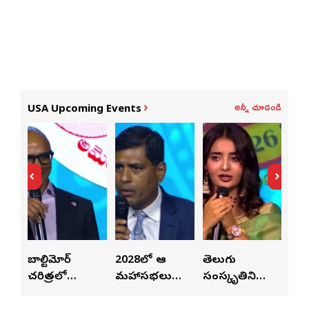
అన్నీ చూడండి
USA Upcoming Events
లపై
బాల్టిమోర్
2028లో ఆటా
తెలుగు
పెట
చరిత్రలో
మహాసభలు
సంస్కృతిని
పెట్
వీన్
నిలిచిపోయే
జరిగేది అక్కడే:
ఏకం
వీల