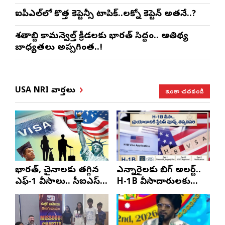
ఐపీఎల్‌లో కొత్త కెప్టెన్సీ టాపిక్..లక్నో కెప్టెన్ అతనే..?
శతాబ్ది కామన్వెల్త్ క్రీడలకు భారత్ సిద్ధం.. ఆతిథ్య
బాధ్యతలు అప్పగింత..!
ఇంకా చదవండి
USA NRI వార్తలు
భారత్, చైనాలకు తగ్గిన
ఎన్నారైలకు బిగ్ అలర్ట్..
ఎఫ్-1 వీసాలు.. సీఐఎస్
H-1B వీసాదారులకు
నివేదిక..!
ప్రయాణ సమయంలో
స్టేటస్ ప్రూఫ్స్ తప్పనిసరి..!