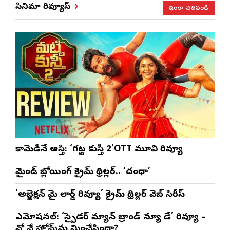
వేడుక ఇది: శ్రీధర్
సతీష్ రెడ్డి
చేస్తున్నారు:
విధా
ఇంకా చదవండి
సినిమా రివ్యూస్
బానాల
అనన్య నాగళ్ల
సభల
సీఎ
భట్ట
కామెడీనే ఆస్తి: ‘గట్ట కుస్తీ 2’OTT మూవి రివ్యూ
మైండ్ బ్లోయింగ్ క్రైమ్ థ్రిల్లర్.. ‘దంధా’
‘అబ్జెక్ష‌న్ మై లార్డ్ రివ్యూ’ క్రైమ్ థ్రిల్ల‌ర్ వెబ్ సిరీస్
ఎమోష‌న‌ల్‌: ‘స్పైడర్ మ్యాన్ బ్రాండ్ న్యూ డే’ రివ్యూ –
నో వే హోమ్‌ను మించేసిందా?